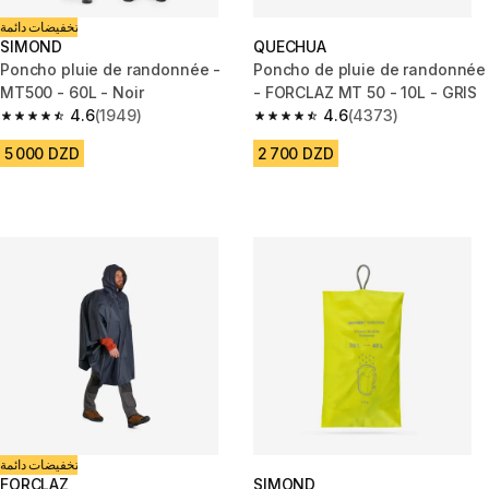
تخفيضات دائمة
SIMOND
QUECHUA
Poncho pluie de randonnée -
Poncho de pluie de randonnée
MT500 - 60L - Noir
- FORCLAZ MT 50 - 10L - GRIS
4.6
(1949)
4.6
(4373)
4.6 out of 5 stars from 1949 reviews
4.6 out of 5 stars from 4373 r
5 000 DZD
2 700 DZD
تخفيضات دائمة
FORCLAZ
SIMOND