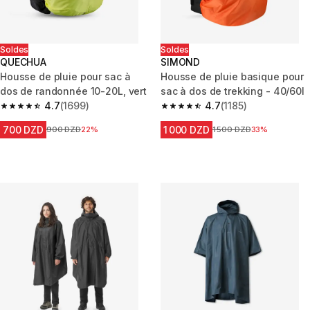
Soldes
Soldes
QUECHUA
SIMOND
Housse de pluie pour sac à
Housse de pluie basique pour
dos de randonnée 10-20L, vert
sac à dos de trekking - 40/60l
4.7
(1699)
4.7
(1185)
4.7 out of 5 stars from 1699 reviews
4.7 out of 5 stars from 1185 rev
700 DZD
1 000 DZD
Prix avant la réduction
900 DZD
22%
Prix avant la réduction
1 500 DZD
33%