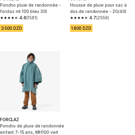
Poncho pluie de randonnée -
Housse de pluie pour sac à
forclaz mt 100 bleu 30l
dos de randonnée - 20/40l
4.6
(1581)
4.7
(2556)
4.6 out of 5 stars from 1581 reviews
4.7 out of 5 stars from 2556 re
3 500 DZD
1 800 DZD
FORCLAZ
Poncho de pluie de randonnée
enfant 7-15 ans, MH100 vert