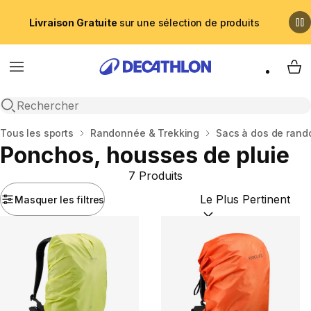
Livraison Gratuite
sur une sélection de produits
Menu
My 
Recherche ouverte
Accueil
Tous les sports
Randonnée & Trekking
Sacs à dos de ran
Ponchos, housses de pluie
7 Produits
Masquer les filtres
Trier par :
(optional)