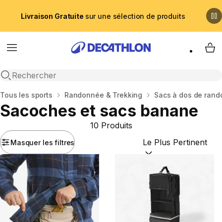
Livraison Gratuite
sur une sélection de produits
Menu
My 
Recherche ouverte
Accueil
Tous les sports
Randonnée & Trekking
Sacs à dos de ran
Sacoches et sacs banane
10 Produits
Masquer les filtres
Trier par :
(optional)