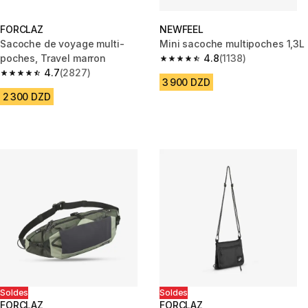
FORCLAZ
NEWFEEL
Sacoche de voyage multi-
Mini sacoche multipoches 1,3L
poches, Travel marron
4.8
(1138)
4.8 out of 5 stars from 1138 re
4.7
(2827)
4.7 out of 5 stars from 2827 reviews
3 900 DZD
2 300 DZD
Soldes
Soldes
FORCLAZ
FORCLAZ