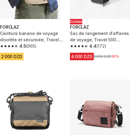
Soldes
FORCLAZ
FORCLAZ
Ceinture banane de voyage
Sac de rangement d'affaires
discrète et sécurisée, Travel
de voyage, Travel 500
RFID beige
4.5
(965)
Organizer
4.4
(172)
4.5 out of 5 stars from 965 reviews
4.4 out of 5 stars from 172 rev
2 000 DZD
4 000 DZD
Prix avant la réduction
5 000 DZD
20%