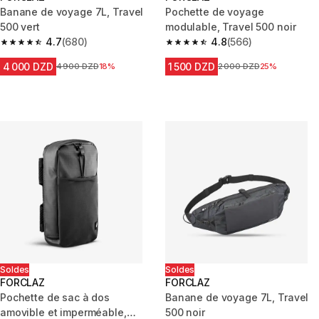
Banane de voyage 7L, Travel
Pochette de voyage
500 vert
modulable, Travel 500 noir
4.7
(680)
4.8
(566)
4.7 out of 5 stars from 680 reviews
4.8 out of 5 stars from 566 rev
4 000 DZD
1 500 DZD
Prix avant la réduction
4 900 DZD
18%
Prix avant la réduction
2 000 DZD
25%
Soldes
Soldes
FORCLAZ
FORCLAZ
Pochette de sac à dos
Banane de voyage 7L, Travel
amovible et imperméable,
500 noir