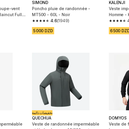
SIMOND
KALENJI
oupe-vent
Poncho pluie de randonnée -
Veste imp
aincut Full
MT500 - 60L - Noir
Homme - K
4.6
(1949)
m 3058 reviews
4.6 out of 5 stars from 1949 reviews
4.5 out of
5 000 DZD
6 500 DZ
تخفيضات دائمة
QUECHUA
DOMYOS
mperméable
Veste de randonnée imperméable
Veste de f