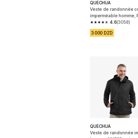
QUECHUA
Veste de randonnée c
imperméable homme, R
Zip noir
4.6
(3058)
4.6 out of 5 stars fro
3 000 DZD
QUECHUA
Veste de randonnée i