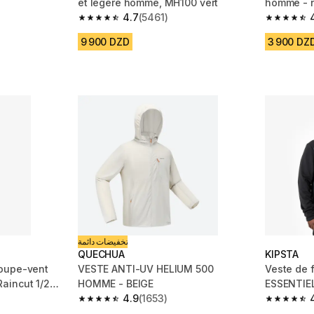
et légère homme, MH100 vert
homme - n
4.7
(5461)
m 3885 reviews
4.7 out of 5 stars from 5461 reviews
4.7 out of
9 900 DZD
3 900 DZ
تخفيضات دائمة
QUECHUA
KIPSTA
oupe-vent
VESTE ANTI-UV HELIUM 500
Veste de 
aincut 1/2
HOMME - BEIGE
4.9
(1653)
 2161 reviews
4.9 out of 5 stars from 1653 reviews
4.7 out of