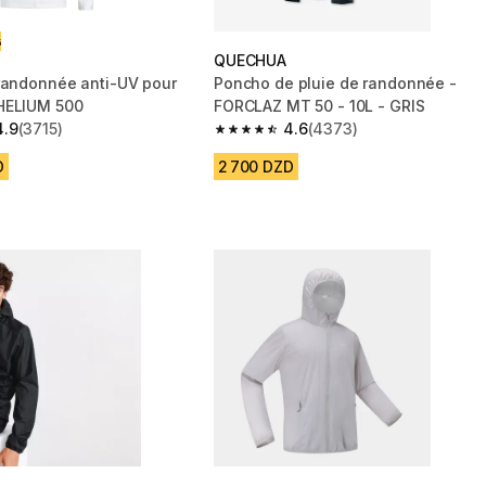
ت
QUECHUA
randonnée anti-UV pour
Poncho de pluie de randonnée -
me - HELIUM 500
FORCLAZ MT 50 - 10L - GRIS
4.9
(3715)
4.6
(4373)
 5 stars from 3715 reviews
4.6 out of 5 stars from 4373 reviews
D
2 700 DZD