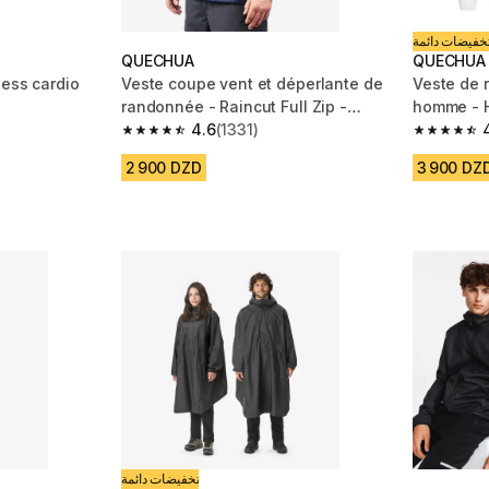
خفيضات دائمة
QUECHUA
QUECHUA
Veste coupe vent et déperlante de
Veste de 
randonnée - Raincut Full Zip -
hom
Homme
4.6
(1331)
m 4569 reviews
4.6 out of 5 stars from 1331 reviews
4.9 out of
2 900 DZD
3 900 DZ
تخفيضات دائمة