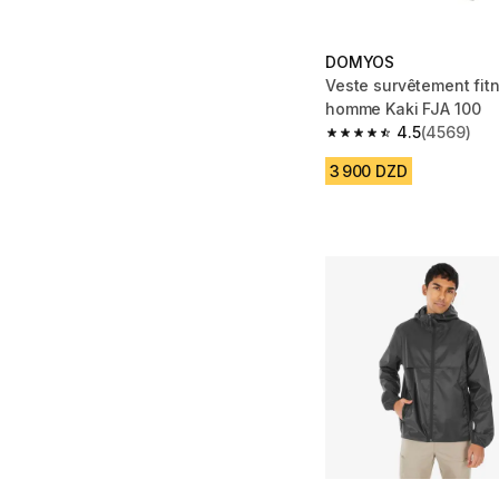
DOMYOS
Veste survêtement fitness cardio
homme Kaki FJA 100
4.5
(4569)
4.5 out of 5 stars fro
3 900 DZD