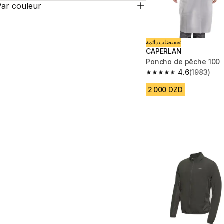
Par couleur
تخفيضات دائمة
CAPERLAN
Poncho de pêche 100
4.6
(1983)
4.6 out of 5 stars fro
2 000 DZD