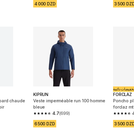
4 000 DZD
3 500 DZ
خفيضات دائمة
KIPRUN
FORCLAZ
board chaude
Veste imperméable run 100 homme
Poncho pl
ir
bleue
forclaz mt
4.7
(699)
m 1762 reviews
4.7 out of 5 stars from 699 reviews
4.6 out of
6 500 DZD
3 500 DZ