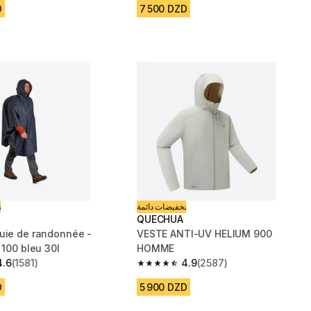
D
7 500 DZD
تخفيضات دائمة
ت
QUECHUA
uie de randonnée -
VESTE ANTI-UV HELIUM 900
 100 bleu 30l
HOMME
4.6
(1581)
4.9
(2587)
 5 stars from 1581 reviews
4.9 out of 5 stars from 2587 reviews
D
5 900 DZD