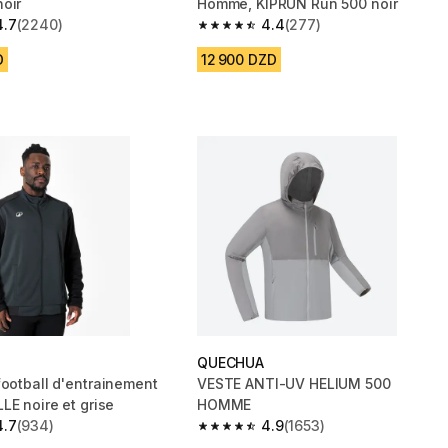
oir
Homme, KIPRUN Run 500 noir
4.7
(2240)
4.4
(277)
 5 stars from 2240 reviews
4.4 out of 5 stars from 277 reviews
D
12 900 DZD
QUECHUA
football d'entrainement
VESTE ANTI-UV HELIUM 500
ESSENTIELLE noire et grise
HOMME
4.7
(934)
4.9
(1653)
 5 stars from 934 reviews
4.9 out of 5 stars from 1653 reviews