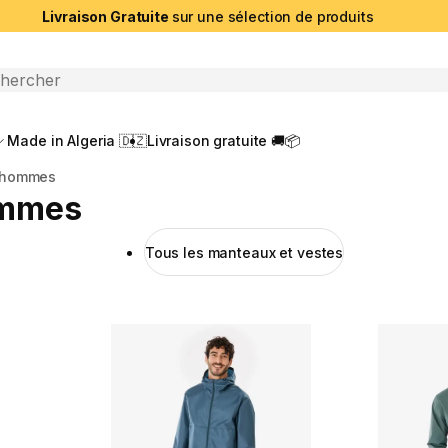
Livraison Gratuite
sur une sélection de produits
che ouverte
Made in Algeria 🇩🇿
Livraison gratuite 🚚📦
r hommes
ommes
Tous les manteaux et vestes