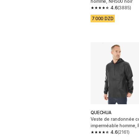
homme, NH500 noir
4.6
(3885)
4.6 out of 5 stars fro
7 000 DZD
QUECHUA
Veste de randonnée c
imperméable homme, R
Zip noir
4.6
(2161)
4.6 out of 5 stars from