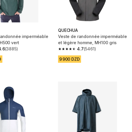
QUECHUA
 randonnée imperméable
Veste de randonnée imperméable
H500 vert
et légère homme, MH100 gris
4.6
(3885)
4.7
(5461)
 5 stars from 3885 reviews
4.7 out of 5 stars from 5461 reviews
D
9 900 DZD