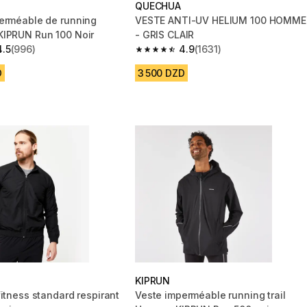
QUECHUA
erméable de running
VESTE ANTI-UV HELIUM 100 HOMME
IPRUN Run 100 Noir
- GRIS CLAIR
4.5
(996)
4.9
(1631)
 5 stars from 996 reviews
4.9 out of 5 stars from 1631 reviews
D
3 500 DZD
KIPRUN
itness standard respirant
Veste imperméable running trail