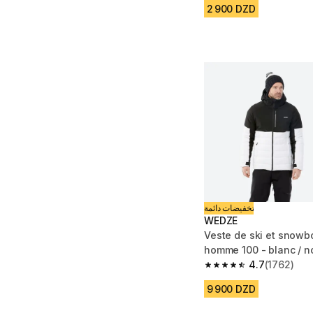
2 900 DZD
تخفيضات دائمة
WEDZE
Veste de ski et snow
homme 100 - blanc / no
4.7
(1762)
4.7 out of 5 stars fro
9 900 DZD