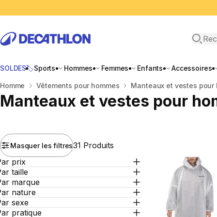
Recher
SOLDES🏷️
Sports
Hommes
Femmes
Enfants
Accessoires
Accueil
Homme
Vêtements pour hommes
Manteaux et vestes pou
Manteaux et vestes pour h
31 Produits
Masquer les filtres
ar prix
ar taille
Par marque
Par nature
Par sexe
ar pratique