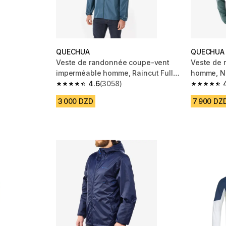
QUECHUA
QUECHUA
Veste de randonnée coupe-vent
Veste de
imperméable homme, Raincut Full
homme, N
m 1983 reviews
Zip bleu
4.6
(3058)
4.6 out of 5 stars from 3058 reviews
4.6 out of
3 000 DZD
7 900 DZ