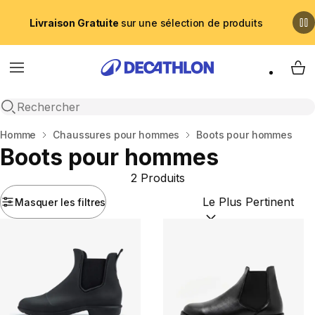
Livraison Gratuite
sur une sélection de produits
Menu
My 
Recherche ouverte
Accueil
Homme
Chaussures pour hommes
Boots pour hommes
Boots pour hommes
2 Produits
Masquer les filtres
Trier par :
(optional)