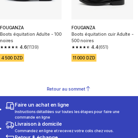
FOUGANZA
FOUGANZA
Boots équitation Adulte - 100
Boots équitation cuir Adulte -
noires
500 noires
4.6
(1139)
4.4
(651)
4.6 out of 5 stars from 1139 reviews
4.4 out of 5 stars from 651 rev
4 500 DZD
11 000 DZD
Retour au sommet
Faire un achat en ligne
Instructions détaillées sur toutes les étapes pour faire une
commande en ligne
Livraison à domicile
Commandez en ligne et recevez votre colis chez vous.
Retour & échange