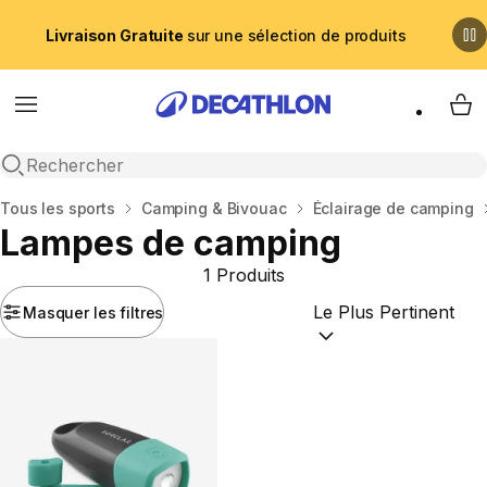
Livraison Gratuite
sur une sélection de produits
Menu
My 
Recherche ouverte
Accueil
Tous les sports
Camping & Bivouac
Éclairage de camping
Lampes de camping
1 Produits
Masquer les filtres
Trier par :
(optional)