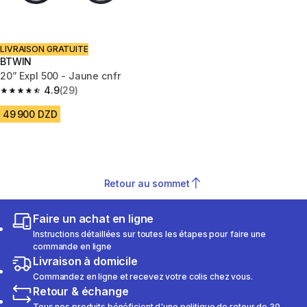
LIVRAISON GRATUITE
BTWIN
20” Expl 500 - Jaune cnfr
4.9
(29)
4.9 out of 5 stars from 29 reviews
49 900 DZD
Retour au sommet
Faire un achat en ligne
Instructions détaillées sur toutes les étapes pour faire une
commande en ligne
Livraison à domicile
Commandez en ligne et recevez votre colis chez vous.
Retour & échange
Tous nos produits bénéficient d'une politique de retour de 30