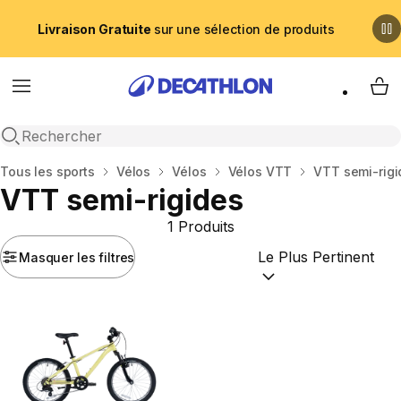
Livraison Gratuite
sur une sélection de produits
Menu
My 
Recherche ouverte
Accueil
Tous les sports
Vélos
Vélos
Vélos VTT
VTT semi-rigi
VTT semi-rigides
1 Produits
Masquer les filtres
Trier par :
(optional)