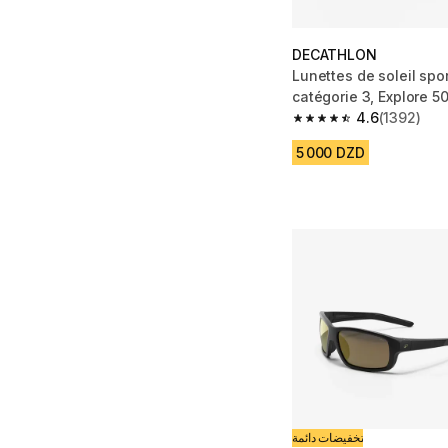
DECATHLON
Lunettes de soleil sport polaris
catégorie 3, Explore 5
4.6
(1392)
4.6 out of 5 stars fro
5 000 DZD
تخفيضات دائمة