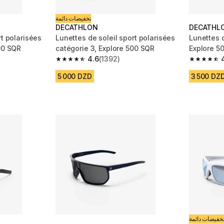
تخفيضات دائمة
DECATHLON
DECATHL
ées
Lunettes de soleil sport polarisées
Lunettes d
00 SQR
catégorie 3, Explore 500 SQR
Explore 5
4.6
(1392)
m 1392 reviews
4.6 out of 5 stars from 1392 reviews
4.6 out of
5 000 DZD
3 500 DZ
خفيضات دائمة