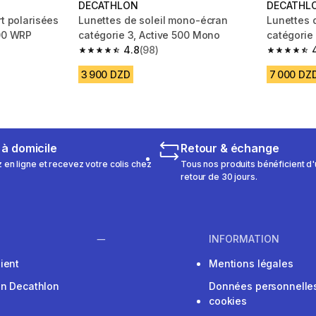
DECATHLON
DECATHL
rt polarisées
Lunettes de soleil mono-écran
Lunettes d
500 WRP
catégorie 3, Active 500 Mono
catégorie
4.8
(98)
 81 reviews
4.8 out of 5 stars from 98 reviews
4.7 out of
3 900 DZD
7 000 DZ
 à domicile
Retour & échange
n ligne et recevez votre colis chez
Tous nos produits bénéficient d'
retour de 30 jours.
INFORMATION
ient
Mentions légales
on Decathlon
Données personnelles
cookies