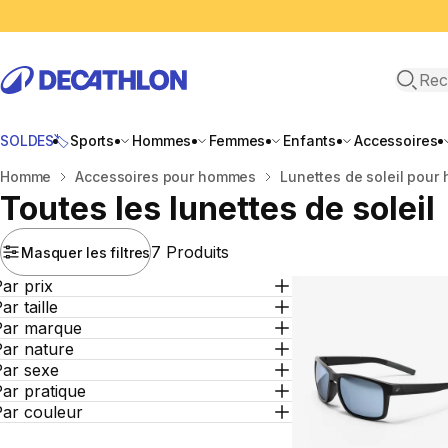
Recher
SOLDES🏷️
Sports
Hommes
Femmes
Enfants
Accessoires
Accueil
Homme
Accessoires pour hommes
Lunettes de soleil pou
Toutes les lunettes de soleil
7 Produits
Masquer les filtres
ar prix
ar taille
Par marque
Par nature
Par sexe
ar pratique
Par couleur