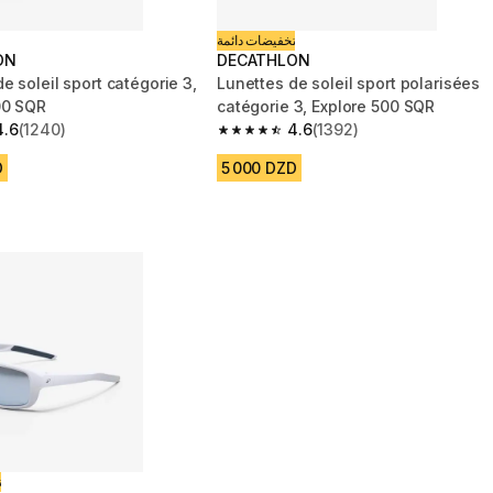
تخفيضات دائمة
ON
DECATHLON
e soleil sport catégorie 3,
Lunettes de soleil sport polarisées
00 SQR
catégorie 3, Explore 500 SQR
4.6
(1240)
4.6
(1392)
 5 stars from 1240 reviews
4.6 out of 5 stars from 1392 reviews
D
5 000 DZD
ت