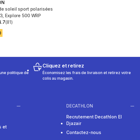
ON
e soleil sport polarisées
 3, Explore 500 WRP
4.7
(81)
 5 stars from 81 reviews
D
Cliquez et retirez
une politique de
Économisez les frais de livraison et retirez votre
colis au magasin.
DECATHLON
Recrutement Decathlon El
Djazair
 et
Contactez-nous