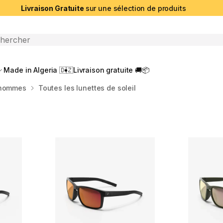
Livraison Gratuite
sur une sélection de produits
che ouverte
Made in Algeria 🇩🇿
Livraison gratuite 🚚📦
r hommes
Toutes les lunettes de soleil