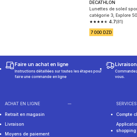
DECATHLON
Lunettes de soleil spo
catégorie 3, Explore 
4.7
(81)
4.7 out of 5 stars from
7 000 DZD
Faire un achat en ligne
Livraison
Instructions détaillées sur toutes les étapes pour
Commandez e
faire une commande en ligne
vous.
ACHAT EN LIGNE
SERVICES
Retrait en magasin
Compte cl
Livraison
Applicati
shopping
Moyens de paiement