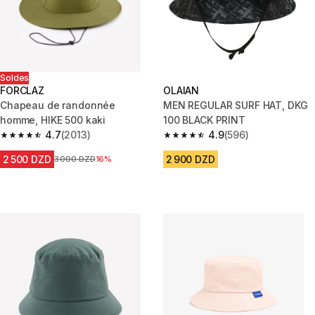
Soldes
FORCLAZ
OLAIAN
Chapeau de randonnée
MEN REGULAR SURF HAT, DKG
homme, HIKE 500 kaki
100 BLACK PRINT
4.7
(2013)
4.9
(596)
4.7 out of 5 stars from 2013 reviews
4.9 out of 5 stars from 596 rev
2 500 DZD
2 900 DZD
Prix avant la réduction
3 000 DZD
16%