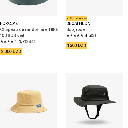
تخفيضات دائمة
FORCLAZ
DECATHLON
Chapeau de randonnée, HIKE
Bob, rose
100 BOB vert
4.5
(31)
4.5 out of 5 stars from 31 revie
4.7
(284)
4.7 out of 5 stars from 284 reviews
1 500 DZD
2 000 DZD