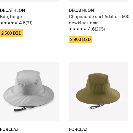
DECATHLON
DECATHLON
Bob, beige
Chapeau de surf Adulte - 500
4.5
(31)
newblack noir
4.5 out of 5 stars from 31 reviews
4.6
(295)
4.6 out of 5 stars from 295 rev
2 500 DZD
2 900 DZD
FORCLAZ
FORCLAZ