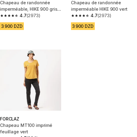
Chapeau de randonnée
Chapeau de randonnée
imperméable, HIKE 900 gris
imperméable HIKE 900 vert
clair
4.7
(2973)
4.7
(2973)
4.7 out of 5 stars from 2973 reviews
4.7 out of 5 stars from 2973 re
3 900 DZD
3 900 DZD
FORCLAZ
Chapeau MT100 imprimé
feuillage vert