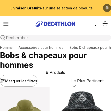
Livraison Gratuite
sur une sélection de produits
Menu
My 
Recherche ouverte
Accueil
Homme
Accessoires pour hommes
Bobs & chapeaux pour
Bobs & chapeaux pour
hommes
9 Produits
Masquer les filtres
Trier par :
(optional)