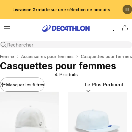
Livraison Gratuite
sur une sélection de produits
Menu
My 
Recherche ouverte
Accueil
Femme
Accessoires pour femmes
Casquettes pour femme
Casquettes pour femmes
4 Produits
Masquer les filtres
Trier par :
(optional)