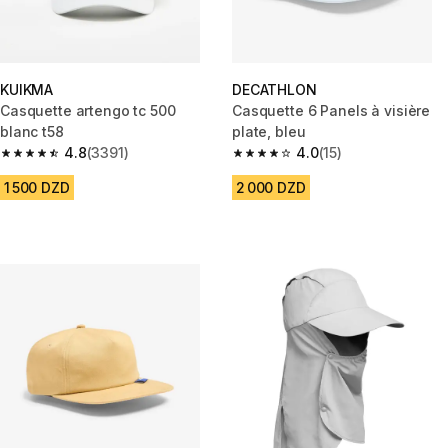
KUIKMA
DECATHLON
Casquette artengo tc 500
Casquette 6 Panels à visière
blanc t58
plate, bleu
4.8
(3391)
4.0
(15)
4.8 out of 5 stars from 3391 reviews
4.0 out of 5 stars from 15 revie
1 500 DZD
2 000 DZD