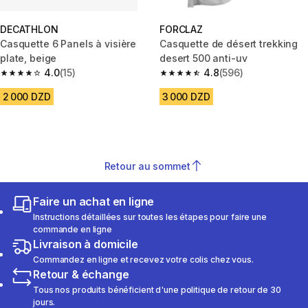
DECATHLON
FORCLAZ
Casquette 6 Panels à visière
Casquette de désert trekking
plate, beige
desert 500 anti-uv
4.0
(15)
4.8
(596)
4.0 out of 5 stars from 15 reviews
4.8 out of 5 stars from 596 rev
2 000 DZD
3 000 DZD
Retour au sommet
Faire un achat en ligne
Instructions détaillées sur toutes les étapes pour faire une
commande en ligne
Livraison à domicile
Commandez en ligne et recevez votre colis chez vous.
Retour & échange
Tous nos produits bénéficient d'une politique de retour de 30
jours.