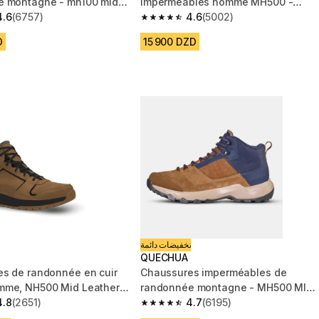
e montagne - mh100 mid
imperméables homme MH500 -
me
4.6
(6757)
gris/noir
4.6
(5002)
 5 stars from 6757 reviews
4.6 out of 5 stars from 5002 reviews
D
15 900 DZD
تخفيضات دائمة
QUECHUA
s de randonnée en cuir
Chaussures imperméables de
mme, NH500 Mid Leather
randonnée montagne - MH500 MID
4.8
(2651)
marron - homme
4.7
(6195)
 5 stars from 2651 reviews
4.7 out of 5 stars from 6195 reviews