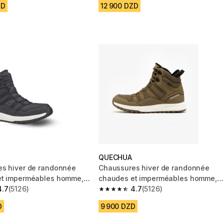
ZD
12 900 DZD
QUECHUA
s hiver de randonnée
Chaussures hiver de randonnée
et imperméables homme,
chaudes et imperméables homme,
r
4.7
(5126)
NH500 marron
4.7
(5126)
 5 stars from 5126 reviews
4.7 out of 5 stars from 5126 reviews
D
9 900 DZD