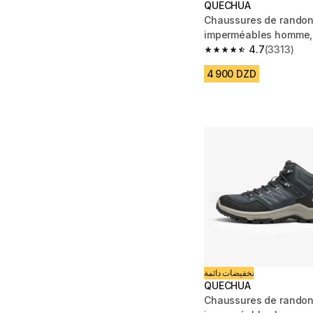
QUECHUA
Chaussures de rando
imperméables homme,
noir
4.7
(3313)
4.7 out of 5 stars fro
4 900 DZD
تخفيضات دائمة
QUECHUA
Chaussures de rando