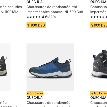
QUECHUA
QUECHUA
nnée chaudes
Chaussures de randonnée mid
Chaussur
 NH100 Mid
imperméables homme, NH500 Cuir
imperméa
WP marron
4.6
(329)
m 3313 reviews
4.6 out of 5 stars from 329 reviews
4.6 out of
11 900 DZD
9 900 DZ
خفيضات دائمة
تخفيضات دائمة
QUECHUA
QUECHUA
nnée
Chaussures de randonnée
Chaussur