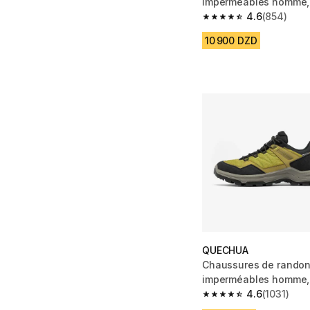
imperméables homme,
4.6
(854)
4.6 out of 5 stars fro
10 900 DZD
QUECHUA
Chaussures de rando
imperméables homme,
4.6
(1031)
4.6 out of 5 stars from