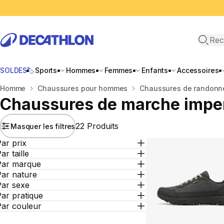
Recher
SOLDES🏷️
Sports
Hommes
Femmes
Enfants
Accessoires
Accueil
Homme
Chaussures pour hommes
Chaussures de randonn
Chaussures de marche impe
22 Produits
Masquer les filtres
ar prix
ar taille
Par marque
Par nature
Par sexe
ar pratique
Par couleur