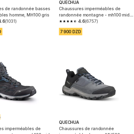
QUECHUA
es de randonnée basses
Chaussures imperméables de
bles homme, MH100 gris
randonnée montagne - mh100 mid
4.6
(1031)
khaki - homme
4.6
(6757)
 5 stars from 1031 reviews
4.6 out of 5 stars from 6757 reviews
D
7 900 DZD
ت
QUECHUA
es imperméables de
Chaussures de randonnée