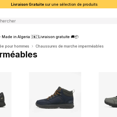
Livraison Gratuite
sur une sélection de produits
che ouverte
Made in Algeria 🇩🇿
Livraison gratuite 🚚📦
ée pour hommes
Chaussures de marche imperméables
rméables