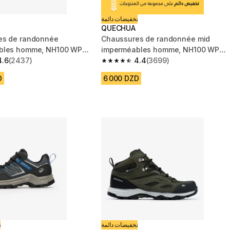
تخفيضات دائمة
QUECHUA
es de randonnée
Chaussures de randonnée mid
bles homme, NH100 WP
imperméables homme, NH100 WP
4.6
(2437)
bleu
4.4
(3699)
 5 stars from 2437 reviews
4.4 out of 5 stars from 3699 reviews
D
6 000 DZD
تخفيضات دائمة
ت