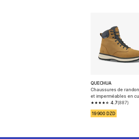
QUECHUA
Chaussures de rando
et imperméables en c
NH500 marron
4.7
(887)
4.7 out of 5 stars fro
19 900 DZD