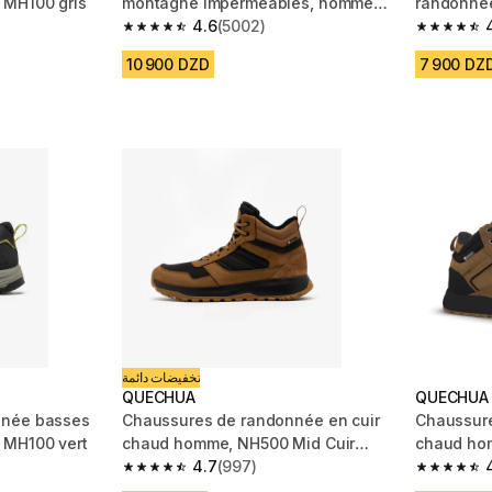
 MH100 gris
montagne imperméables, homme
randonné
MH500 bleues
4.6
(5002)
noir hom
m 854 reviews
4.6 out of 5 stars from 5002 reviews
4.6 out of
10 900 DZD
7 900 DZ
تخفيضات دائمة
QUECHUA
QUECHUA
nnée basses
Chaussures de randonnée en cuir
Chaussure
 MH100 vert
chaud homme, NH500 Mid Cuir
chaud ho
Hybrid marron
4.7
(997)
marron
 1031 reviews
4.7 out of 5 stars from 997 reviews
4.8 out of