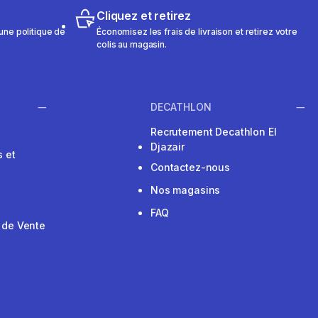
Cliquez et retirez
une politique de
Économisez les frais de livraison et retirez votre
colis au magasin.
DECATHLON
Recrutement Decathlon El
Djazair
 et
Contactez-nous
Nos magasins
FAQ
 de Vente