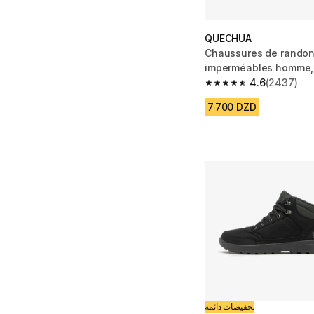
QUECHUA
Chaussures de rando
imperméables homme
gris
4.6
(2437)
4.6 out of 5 stars fro
7 700 DZD
تخفيضات دائمة