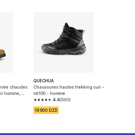
QUECHUA
nnée chaudes
Chaussures hautes trekking cuir -
uir homme,
mt100 - homme
4.4
(660)
m 887 reviews
4.4 out of 5 stars from 660 reviews
19 900 DZD