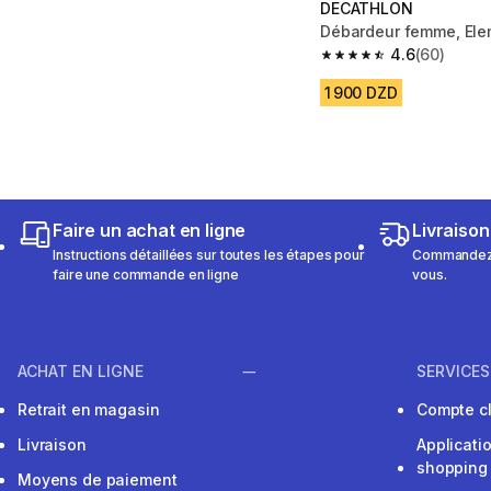
DECATHLON
Débardeur femme, Elem
4.6
(60)
4.6 out of 5 stars fro
1 900 DZD
Faire un achat en ligne
Livraison
Instructions détaillées sur toutes les étapes pour
Commandez e
faire une commande en ligne
vous.
ACHAT EN LIGNE
SERVICES
Retrait en magasin
Compte cl
Livraison
Applicati
shopping
Moyens de paiement