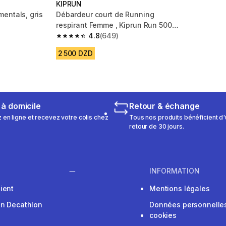
KIPRUN
entals, gris
Débardeur court de Running
respirant Femme , Kiprun Run 500
m 60 reviews
violet clair
4.8
(649)
4.8 out of 5 stars from 649 reviews
2 500 DZD
 à domicile
Retour & échange
n ligne et recevez votre colis chez
Tous nos produits bénéficient d'
retour de 30 jours.
INFORMATION
ient
Mentions légales
on Decathlon
Données personnelles
cookies