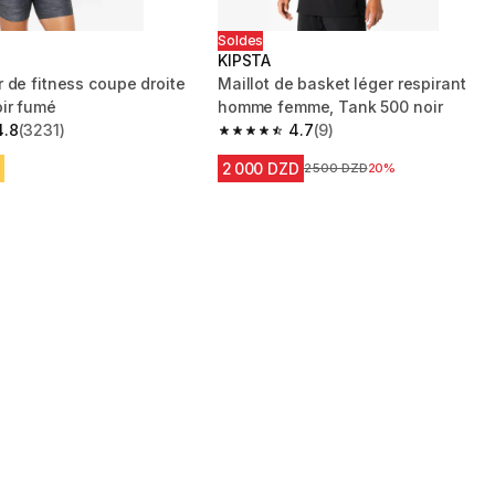
Soldes
KIPSTA
 de fitness coupe droite
Maillot de basket léger respirant
ir fumé
homme femme, Tank 500 noir
4.8
(3231)
4.7
(9)
 5 stars from 3231 reviews
4.7 out of 5 stars from 9 reviews
2 000 DZD
Prix avant la réduction
2 500 DZD
20%