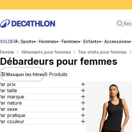
Recher
SOLDES🏷️
Sports
Hommes
Femmes
Enfants
Accessoires
Accueil
Femme
Vêtements pour femmes
Tee-shirts pour femmes
Débardeurs pour femmes
6 Produits
Masquer les filtres
ar prix
ar taille
Par marque
Par nature
Par sexe
ar pratique
Par couleur