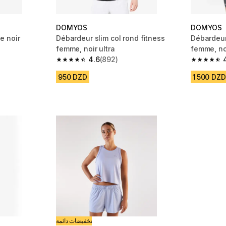
DOMYOS
DOMYOS
e noir
Débardeur slim col rond fitness
Débardeur
femme, noir ultra
femme, no
m 200 reviews
4.6
(892)
4.6 out of 5 stars from 892 reviews
4.8 out of
950 DZD
1 500 DZD
تخفيضات دائمة