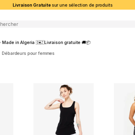
Livraison Gratuite
sur une sélection de produits
che ouverte
Made in Algeria 🇩🇿
Livraison gratuite 🚚📦
Débardeurs pour femmes