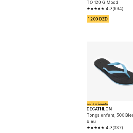
TO 120 G Mood
4.7
(694)
4.7 out of 5 stars fro
1 200 DZD
تخفيضات دائمة
DECATHLON
Tongs enfant, 500 Bleu
bleu
4.7
(337)
4.7 out of 5 stars fro