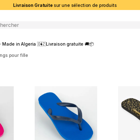
Livraison Gratuite
sur une sélection de produits
che ouverte
Made in Algeria 🇩🇿
Livraison gratuite 🚚📦
ngs pour fille