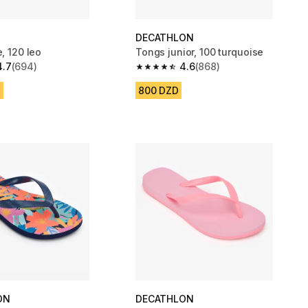
DECATHLON
e, 120 leo
Tongs junior, 100 turquoise
4.7
(694)
4.6
(868)
 5 stars from 694 reviews
4.6 out of 5 stars from 868 reviews
D
800 DZD
ON
DECATHLON