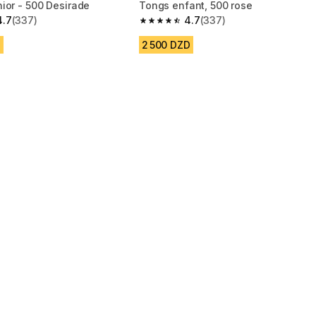
ior - 500 Desirade
Tongs enfant, 500 rose
4.7
(337)
4.7
(337)
 5 stars from 337 reviews
4.7 out of 5 stars from 337 reviews
D
2 500 DZD