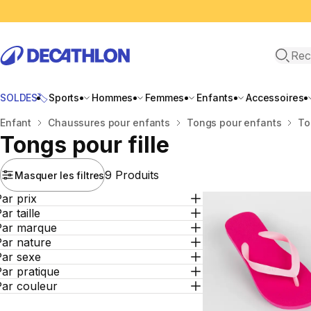
Recher
SOLDES🏷️
Sports
Hommes
Femmes
Enfants
Accessoires
Accueil
Enfant
Chaussures pour enfants
Tongs pour enfants
To
Tongs pour fille
9 Produits
Masquer les filtres
ar prix
ar taille
Par marque
Par nature
Par sexe
ar pratique
Par couleur