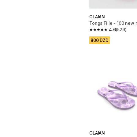
OLAIAN
Tongs Fille - 100 new 
4.6
(529)
4.6 out of 5 stars fro
800 DZD
OLAIAN