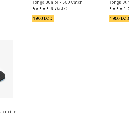
Tongs Junior - 500 Catch
Tongs Jun
4.7
(337)
m 694 reviews
4.7 out of 5 stars from 337 reviews
4.7 out of
1 900 DZD
1 900 DZ
a noir et
m 337 reviews