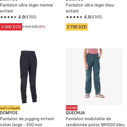
Pantalon ultra léger marine
Pantalon ultra léger bleu
enfant
enfant
4.9
(4165)
4.9
(4165)
4.9 out of 5 stars from 4165 reviews
4.9 out of 5 stars from 4165 re
2 000 DZD
2 700 DZD
Prix avant la réduction
2 700 DZD
25%
تخفيضات دائمة
Soldes
DOMYOS
QUECHUA
Pantalon de jogging enfant
Pantalon modulable de
coton large - 500 noir
randonnée junior, MH500 bleu