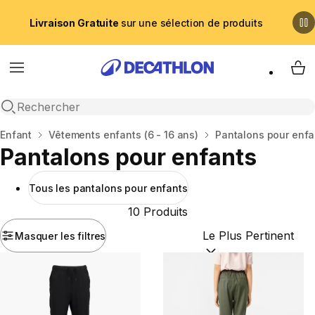
Livraison Gratuite
sur une sélection de produits
Menu
My 
Recherche ouverte
Accueil
Enfant
Vêtements enfants (6 - 16 ans)
Pantalons pour enfa
Pantalons pour enfants
Tous les pantalons pour enfants
10 Produits
Masquer les filtres
Trier par :
(optional)