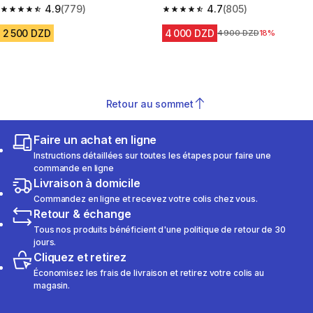
4.9
(779)
4.7
(805)
4.9 out of 5 stars from 779 reviews
4.7 out of 5 stars from 805 rev
2 500 DZD
4 000 DZD
Prix avant la réduction
4 900 DZD
18%
Retour au sommet
Faire un achat en ligne
Instructions détaillées sur toutes les étapes pour faire une
commande en ligne
Livraison à domicile
Commandez en ligne et recevez votre colis chez vous.
Retour & échange
Tous nos produits bénéficient d'une politique de retour de 30
jours.
Cliquez et retirez
Économisez les frais de livraison et retirez votre colis au
magasin.