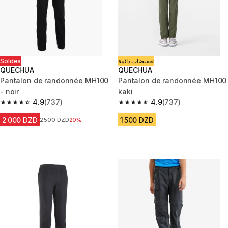
Soldes
تخفيضات دائمة
QUECHUA
QUECHUA
Pantalon de randonnée MH100
Pantalon de randonnée MH100
- noir
kaki
4.9
(737)
4.9
(737)
4.9 out of 5 stars from 737 reviews
4.9 out of 5 stars from 737 rev
2 000 DZD
1 500 DZD
Prix avant la réduction
2 500 DZD
20%