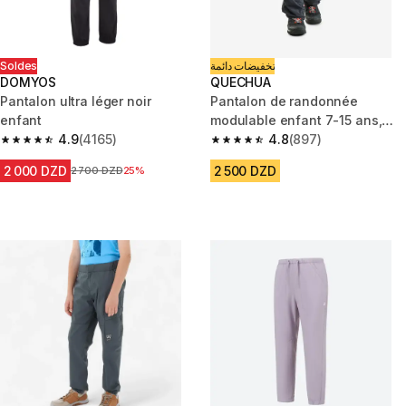
Soldes
تخفيضات دائمة
DOMYOS
QUECHUA
Pantalon ultra léger noir
Pantalon de randonnée
enfant
modulable enfant 7-15 ans,
4.9
(4165)
MH500 noir
4.8
(897)
4.9 out of 5 stars from 4165 reviews
4.8 out of 5 stars from 897 rev
2 000 DZD
2 500 DZD
Prix avant la réduction
2 700 DZD
25%