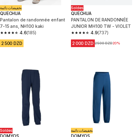
تخفيضات دائمة
Soldes
QUECHUA
QUECHUA
Pantalon de randonnée enfant
PANTALON DE RANDONNÉE
7-15 ans, NH100 kaki
JUNIOR MH100 TW - VIOLET
4.6
(185)
4.9
(737)
4.6 out of 5 stars from 185 reviews
4.9 out of 5 stars from 737 rev
2 500 DZD
2 000 DZD
Prix avant la réduction
2 500 DZD
20%
Soldes
تخفيضات دائمة
DOMYOS
DOMYOS