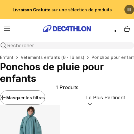
Livraison Gratuite
sur une sélection de produits
Menu
My 
Recherche ouverte
Accueil
Enfant
Vêtements enfants (6 - 16 ans)
Ponchos pour enfan
Ponchos de pluie pour
enfants
1 Produits
Masquer les filtres
Trier par :
(optional)