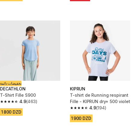
تخفيضات دائمة
DECATHLON
KIPRUN
T-Shirt Fille S900
T-shirt de Running respirant
4.9
(463)
Fille - KIPRUN dry+ 500 violet
4.9 out of 5 stars from 463 reviews
4.9
(194)
4.9 out of 5 stars from 194 rev
1 800 DZD
1 900 DZD