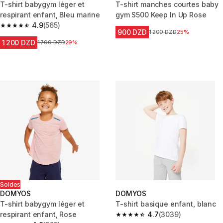
T-shirt babygym léger et
T-shirt manches courtes baby
respirant enfant, Bleu marine
gym S500 Keep In Up Rose
4.9
(565)
4.9 out of 5 stars from 565 reviews
900 DZD
Prix avant la réduction
1 200 DZD
25%
1 200 DZD
Prix avant la réduction
1 700 DZD
29%
Soldes
DOMYOS
DOMYOS
T-shirt babygym léger et
T-shirt basique enfant, blanc
respirant enfant, Rose
4.7
(3039)
4.7 out of 5 stars from 3039 re