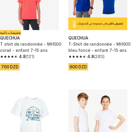
تخفيضات دائمة
QUECHUA
QUECHUA
T shirt de randonnée - MH500
T-Shirt de randonnée - MH500
corail - enfant 7-15 ans
bleu foncé - enfant 7-15 ans
4.8
(121)
4.8
(283)
4.8 out of 5 stars from 121 reviews
4.8 out of 5 stars from 283 rev
700 DZD
600 DZD