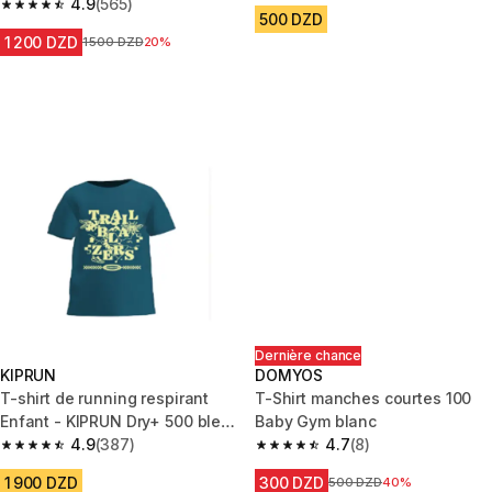
4.9
(565)
4.9 out of 5 stars from 565 reviews
500 DZD
1 200 DZD
Prix avant la réduction
1 500 DZD
20%
Dernière chance
KIPRUN
DOMYOS
T-shirt de running respirant
T-Shirt manches courtes 100
Enfant - KIPRUN Dry+ 500 bleu
Baby Gym blanc
indigo jaune
4.9
(387)
4.7
(8)
4.9 out of 5 stars from 387 reviews
4.7 out of 5 stars from 8 revie
1 900 DZD
300 DZD
Prix avant la réduction
500 DZD
40%