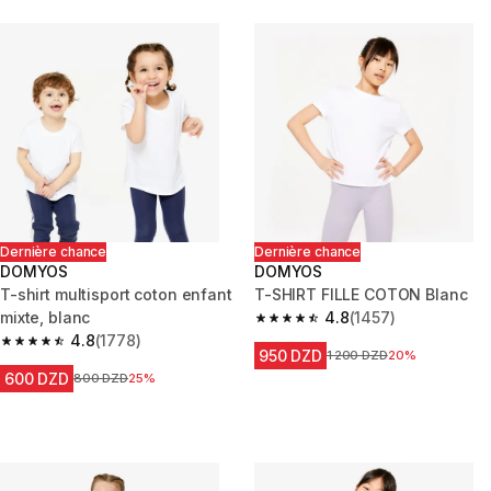
Dernière chance
Dernière chance
DOMYOS
DOMYOS
T-shirt multisport coton enfant
T-SHIRT FILLE COTON Blanc
mixte, blanc
4.8
(1457)
4.8 out of 5 stars from 1457 re
4.8
(1778)
4.8 out of 5 stars from 1778 reviews
950 DZD
Prix avant la réduction
1 200 DZD
20%
600 DZD
Prix avant la réduction
800 DZD
25%