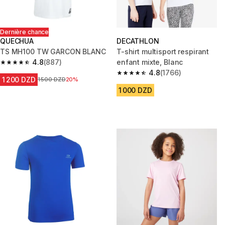
Dernière chance
QUECHUA
DECATHLON
TS MH100 TW GARCON BLANC
T-shirt multisport respirant
4.8
(887)
enfant mixte, Blanc
4.8 out of 5 stars from 887 reviews
4.8
(1766)
4.8 out of 5 stars from 1766 re
1 200 DZD
Prix avant la réduction
1 500 DZD
20%
1 000 DZD