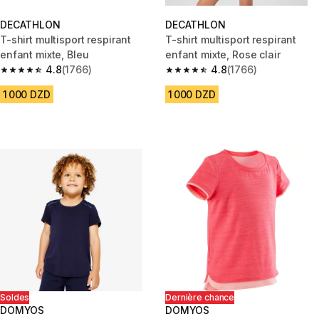
DECATHLON
DECATHLON
T-shirt multisport respirant
T-shirt multisport respirant
enfant mixte, Bleu
enfant mixte, Rose clair
4.8
(1766)
4.8
(1766)
4.8 out of 5 stars from 1766 reviews
4.8 out of 5 stars from 1766 re
1 000 DZD
1 000 DZD
Soldes
Dernière chance
DOMYOS
DOMYOS