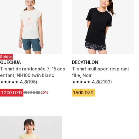
Soldes
QUECHUA
DECATHLON
T-shirt de randonnée 7-15 ans
T-shirt multisport respirant
enfant, NH100 twin blanc
fille, Noir
4.8
(196)
4.8
(2103)
4.8 out of 5 stars from 196 reviews
4.8 out of 5 stars from 2103 re
1 200 DZD
1 500 DZD
Prix avant la réduction
1 500 DZD
20%