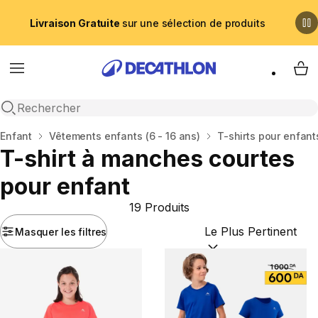
Livraison Gratuite
sur une sélection de produits
Menu
My 
Recherche ouverte
Accueil
Enfant
Vêtements enfants (6 - 16 ans)
T-shirts pour enfant
T-shirt à manches courtes
pour enfant
19 Produits
Masquer les filtres
Trier par :
(optional)