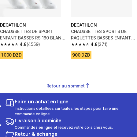
DECATHLON
DECATHLON
CHAUSSETTES DE SPORT
CHAUSSETTES SPORTS DE
ENFANT BASSES RS 160 BLANC
RAQUETTES BASSES ENFANT
BRILLANT LOT DE 3.
4.8
(4559)
ARTENGO RS 100 BLANC LOT
4.8
(271)
4.8 out of 5 stars from 4559 reviews
4.8 out of 5 stars from 271 rev
DE 3
1 000 DZD
900 DZD
Retour au sommet
Faire un achat en ligne
Instructions détaillées sur toutes les étapes pour faire une
commande en ligne
Livraison à domicile
Commandez en ligne et recevez votre colis chez vous.
Retour & échange