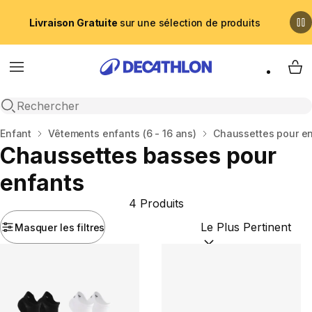
Livraison Gratuite
sur une sélection de produits
Menu
My 
Recherche ouverte
Accueil
Enfant
Vêtements enfants (6 - 16 ans)
Chaussettes pour e
Chaussettes basses pour
enfants
4 Produits
Masquer les filtres
Trier par :
(optional)