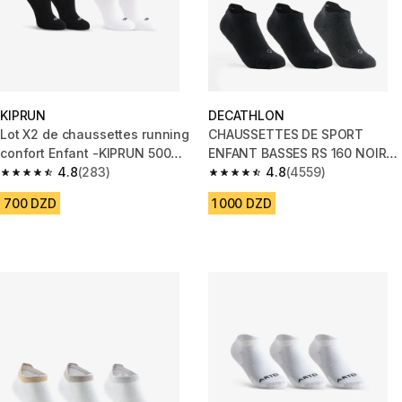
KIPRUN
DECATHLON
Lot X2 de chaussettes running
CHAUSSETTES DE SPORT
confort Enfant -KIPRUN 500
ENFANT BASSES RS 160 NOIR
INV noires et blanches
4.8
(283)
NOIR GRIS LOT DE 3.
4.8
(4559)
4.8 out of 5 stars from 283 reviews
4.8 out of 5 stars from 4559 re
700 DZD
1 000 DZD