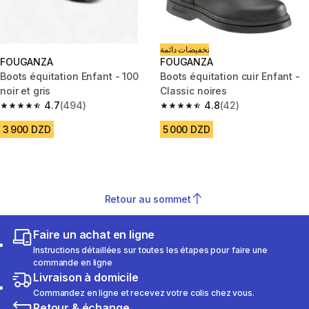
تخفيضات دائمة
FOUGANZA
FOUGANZA
Boots équitation Enfant - 100
Boots équitation cuir Enfant -
noir et gris
Classic noires
4.7
(494)
4.8
(42)
4.7 out of 5 stars from 494 reviews
4.8 out of 5 stars from 42 revi
3 900 DZD
5 000 DZD
Retour au sommet
Faire un achat en ligne
Instructions détaillées sur toutes les étapes pour faire une
commande en ligne
Livraison à domicile
Commandez en ligne et recevez votre colis chez vous.
Retour & échange