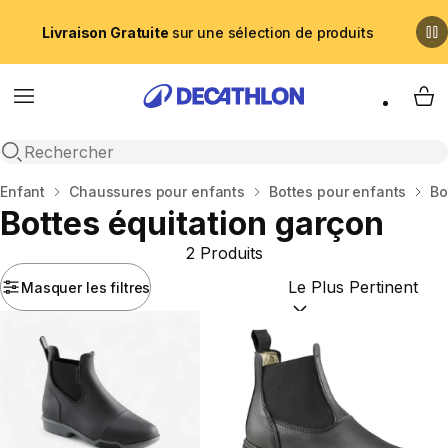
Livraison Gratuite
sur une sélection de produits
Menu
My 
Recherche ouverte
Accueil
Enfant
Chaussures pour enfants
Bottes pour enfants
Bo
Bottes équitation garçon
2 Produits
Masquer les filtres
Trier par :
(optional)