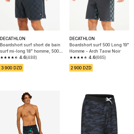
DECATHLON
DECATHLON
Boardshort surf short de bain
Boardshort surf 500 Long 19"
surf mi-long 18" homme, 500
Homme - Arch Taow Noir
Checky noir
4.6
(488)
4.6
(665)
4.6 out of 5 stars from 488 reviews
4.6 out of 5 stars from 665 rev
3 900 DZD
2 900 DZD