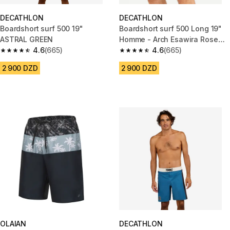
DECATHLON
DECATHLON
Boardshort surf 500 19"
Boardshort surf 500 Long 19"
ASTRAL GREEN
Homme - Arch Esawira Rose
4.6
(665)
taupe
4.6
(665)
4.6 out of 5 stars from 665 reviews
4.6 out of 5 stars from 665 rev
2 900 DZD
2 900 DZD
OLAIAN
DECATHLON