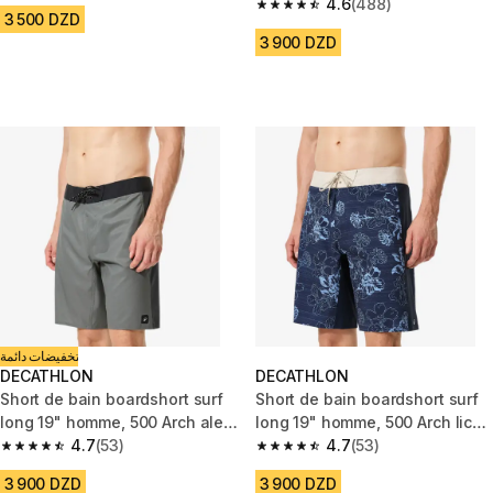
Marin bleu
4.6
(488)
4.6 out of 5 stars from 488 rev
3 500 DZD
3 900 DZD
تخفيضات دائمة
DECATHLON
DECATHLON
Short de bain boardshort surf
Short de bain boardshort surf
long 19" homme, 500 Arch alex
long 19" homme, 500 Arch lico
kaki
4.7
(53)
bleu
4.7
(53)
4.7 out of 5 stars from 53 reviews
4.7 out of 5 stars from 53 revi
3 900 DZD
3 900 DZD