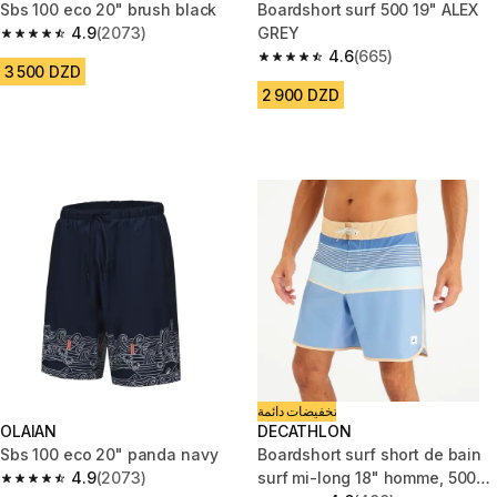
Sbs 100 eco 20" brush black
Boardshort surf 500 19" ALEX
4.9
(2073)
GREY
4.9 out of 5 stars from 2073 reviews
4.6
(665)
4.6 out of 5 stars from 665 rev
3 500 DZD
2 900 DZD
تخفيضات دائمة
OLAIAN
DECATHLON
Sbs 100 eco 20" panda navy
Boardshort surf short de bain
4.9
(2073)
surf mi-long 18" homme, 500
4.9 out of 5 stars from 2073 reviews