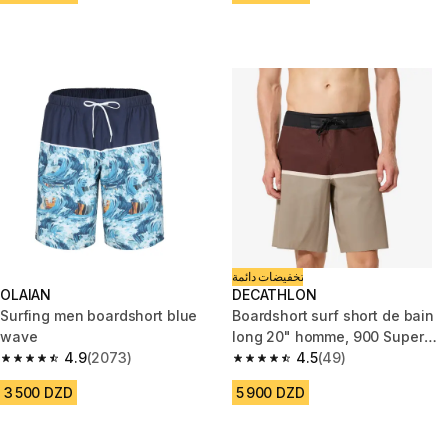
تخفيضات دائمة
OLAIAN
DECATHLON
Surfing men boardshort blue
Boardshort surf short de bain
wave
long 20" homme, 900 Super
4.9
(2073)
dude bi-color
4.5
(49)
4.9 out of 5 stars from 2073 reviews
4.5 out of 5 stars from 49 revi
3 500 DZD
5 900 DZD