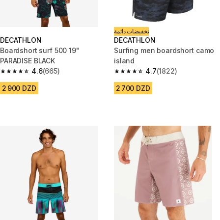
تخفيضات دائمة
DECATHLON
DECATHLON
Boardshort surf 500 19"
Surfing men boardshort camo
PARADISE BLACK
island
4.6
(665)
4.7
(1822)
4.6 out of 5 stars from 665 reviews
4.7 out of 5 stars from 1822 re
2 900 DZD
2 700 DZD