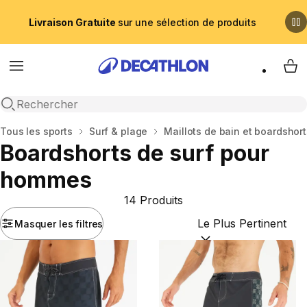
Livraison Gratuite
sur une sélection de produits
Menu
My 
Recherche ouverte
Accueil
Tous les sports
Surf & plage
Maillots de bain et boardshor
Boardshorts de surf pour
hommes
14 Produits
Masquer les filtres
Trier par :
(optional)