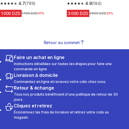
4.7
(789)
4.9
(184)
4.7 out of 5 stars from 789 reviews
4.9 out of 5 stars from 184 rev
1 000 DZD
3 000 DZD
Prix avant la réduction
1 700 DZD
41%
Prix avant la réduction
3 900 DZD
23%
Retour au sommet
Faire un achat en ligne
Instructions détaillées sur toutes les étapes pour faire une
commande en ligne
Livraison à domicile
Commandez en ligne et recevez votre colis chez vous.
Retour & échange
Tous nos produits bénéficient d'une politique de retour de 30
jours.
Cliquez et retirez
Économisez les frais de livraison et retirez votre colis au
magasin.