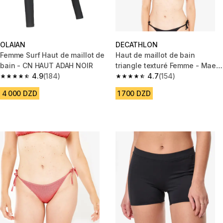
OLAIAN
DECATHLON
Femme Surf Haut de maillot de
Haut de maillot de bain
bain - CN HAUT ADAH NOIR
triangle texturé Femme - Mae
4.9
(184)
noir
4.7
(154)
4.9 out of 5 stars from 184 reviews
4.7 out of 5 stars from 154 rev
4 000 DZD
1 700 DZD