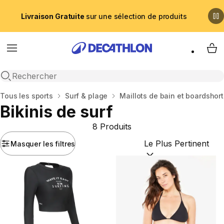
Livraison Gratuite
sur une sélection de produits
Menu
My 
Recherche ouverte
Accueil
Tous les sports
Surf & plage
Maillots de bain et boardshor
Bikinis de surf
8 Produits
Masquer les filtres
Trier par :
(optional)