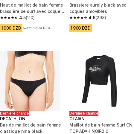
Haut de maillot de bain femme
Brassiere aurely black avec
brassière de surf avec coques
coques amovibles
andrea noire
4.5
(110)
4.6
(298)
4.5 out of 5 stars from 110 reviews
4.6 out of 5 stars from 298 rev
1 900 DZD
1 900 DZD
Avant 3 800 DZD
Dernière chance
Dernière chance
DECATHLON
OLAIAN
Bas de maillot de bain femme
Maillot de bain femme Surf CN
classique nina black
TOP ADAH NOIR2.0