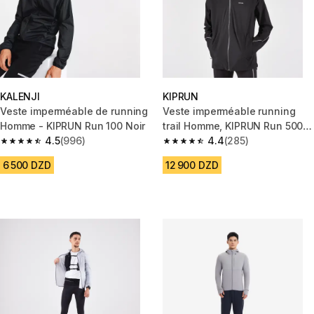
KALENJI
KIPRUN
Veste imperméable de running
Veste imperméable running
Homme - KIPRUN Run 100 Noir
trail Homme, KIPRUN Run 500
4.5
(996)
noir
4.4
(285)
4.5 out of 5 stars from 996 reviews
4.4 out of 5 stars from 285 rev
6 500 DZD
12 900 DZD