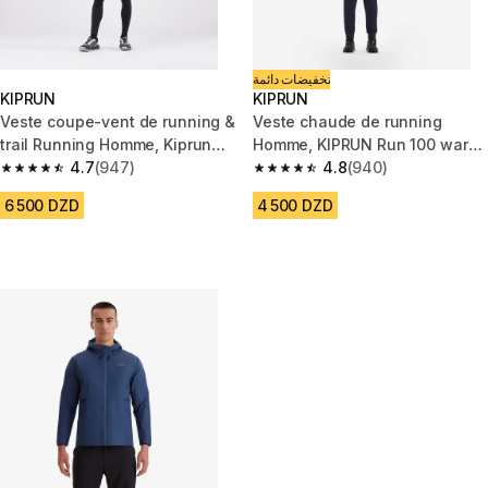
تخفيضات دائمة
KIPRUN
KIPRUN
Veste coupe-vent de running &
Veste chaude de running
trail Running Homme, Kiprun
Homme, KIPRUN Run 100 warm
Run 900 Wind Gris
4.7
(947)
grise clair
4.8
(940)
4.7 out of 5 stars from 947 reviews
4.8 out of 5 stars from 940 rev
6 500 DZD
4 500 DZD