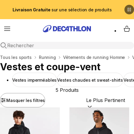
Livraison Gratuite
sur une sélection de produits
Menu
My 
Recherche ouverte
Accueil
Tous les sports
Running
Vêtements de running Homme
Vestes et coupe-vent
Vestes imperméables
Vestes chaudes et sweat-shirts
Vest
5 Produits
Masquer les filtres
Trier par :
(optional)