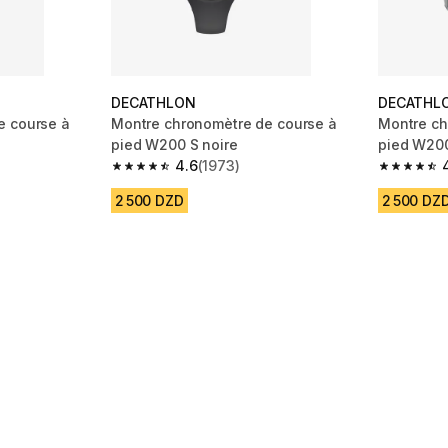
DECATHLON
DECATHL
e course à
Montre chronomètre de course à
Montre ch
pied W200 S noire
pied W200
4.6
(1973)
m 2574 reviews
4.6 out of 5 stars from 1973 reviews
4.6 out of
2 500 DZD
2 500 DZ