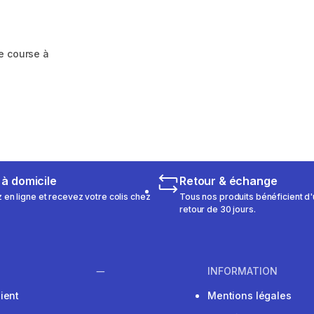
e course à
m 2574 reviews
 à domicile
Retour & échange
n ligne et recevez votre colis chez
Tous nos produits bénéficient d'
retour de 30 jours.
INFORMATION
ient
Mentions légales