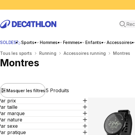
Recher
SOLDES🏷️
Sports
Hommes
Femmes
Enfants
Accessoires
Accueil
Tous les sports
Running
Accessoires running
Montres
Montres
5 Produits
Masquer les filtres
ar prix
ar taille
Par marque
Par nature
Par sexe
ar pratique