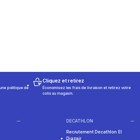
Cliquez et retirez
une politique de
Économisez les frais de livraison et retirez votre
colis au magasin.
DECATHLON
Recrutement Decathlon El
Djazair