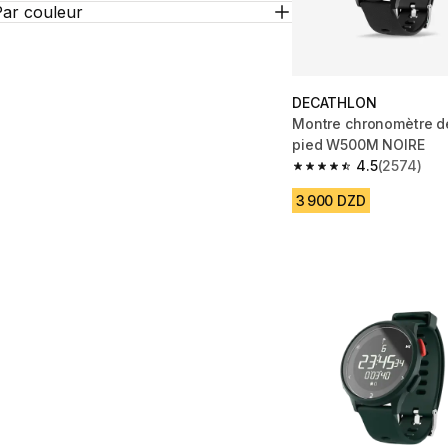
Par couleur
DECATHLON
Montre chronomètre d
pied W500M NOIRE
4.5
(2574)
4.5 out of 5 stars fro
3 900 DZD