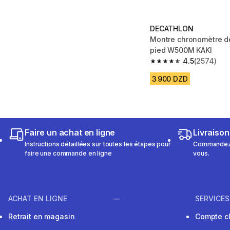
DECATHLON
Montre chronomètre d
pied W500M KAKI
4.5
(2574)
4.5 out of 5 stars fro
3 900 DZD
Faire un achat en ligne
Livraison
Instructions détaillées sur toutes les étapes pour
Commandez e
faire une commande en ligne
vous.
ACHAT EN LIGNE
SERVICES
Retrait en magasin
Compte cl