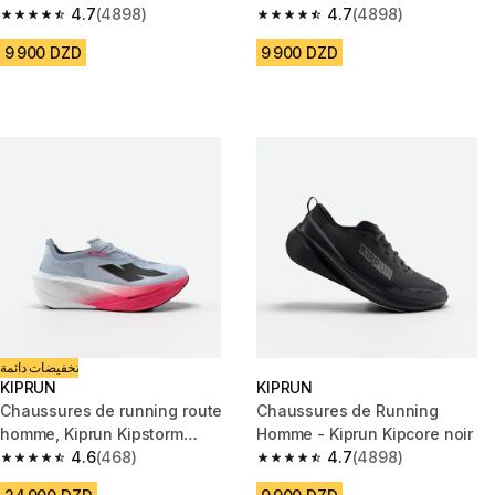
blanche beige
4.7
(4898)
4.7
(4898)
4.7 out of 5 stars from 4898 reviews
4.7 out of 5 stars from 4898 r
9 900 DZD
9 900 DZD
تخفيضات دائمة
KIPRUN
KIPRUN
Chaussures de running route
Chaussures de Running
homme, Kiprun Kipstorm
Homme - Kiprun Kipcore noir
Tempo bleu rose
4.6
(468)
4.7
(4898)
4.6 out of 5 stars from 468 reviews
4.7 out of 5 stars from 4898 r