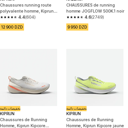
Chaussures running route
CHAUSSURES de running
polyvalente homme, Kiprun
homme JOGFLOW 500K.1 noir
Kipcore premium gris vert
4.4
(604)
4.6
(2749)
4.4 out of 5 stars from 604 reviews
4.6 out of 5 stars from 2749 re
12 900 DZD
9 950 DZD
تخفيضات دائمة
تخفيضات دائمة
KIPRUN
KIPRUN
Chaussures de Running
Chaussures de Running
Homme, Kiprun Kipcore
Homme, Kiprun Kipcore jaune