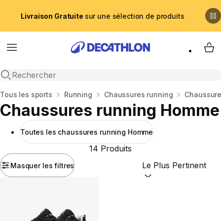
Livraison Gratuite
sur une sélection de produits
Menu
My 
Recherche ouverte
Accueil
Tous les sports
Running
Chaussures running
Chaussure
Chaussures running Homme
Toutes les chaussures running Homme
14 Produits
Masquer les filtres
Trier par :
(optional)