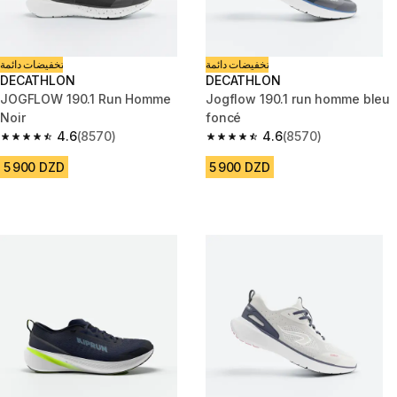
تخفيضات دائمة
تخفيضات دائمة
DECATHLON
DECATHLON
JOGFLOW 190.1 Run Homme
Jogflow 190.1 run homme bleu
Noir
foncé
4.6
(8570)
4.6
(8570)
4.6 out of 5 stars from 8570 reviews
4.6 out of 5 stars from 8570 re
5 900 DZD
5 900 DZD