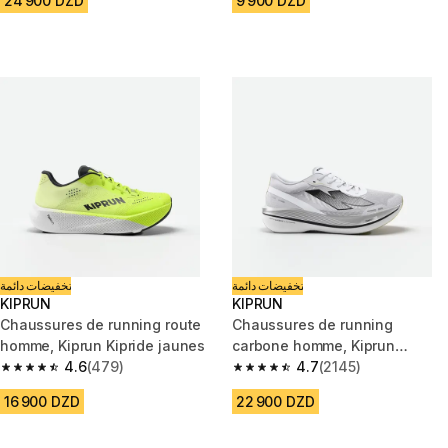
24 900 DZD
9 900 DZD
تخفيضات دائمة
تخفيضات دائمة
KIPRUN
KIPRUN
Chaussures de running route
Chaussures de running
homme, Kiprun Kipride jaunes
carbone homme, Kiprun
4.6
(479)
Kipstorm Challenger blanc et
4.7
(2145)
4.6 out of 5 stars from 479 reviews
4.7 out of 5 stars from 2145 re
noir
16 900 DZD
22 900 DZD