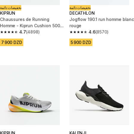
تخفيضات دائمة
تخفيضات دائمة
KIPRUN
DECATHLON
Chaussures de Running
Jogflow 190.1 run homme blanc
Homme - Kiprun Cushion 500
rouge
Bleu
4.7
(4898)
4.6
(8570)
4.7 out of 5 stars from 4898 reviews
4.6 out of 5 stars from 8570 re
7 900 DZD
5 900 DZD
KIPRUN
KALENJI