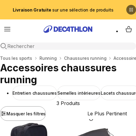
Livraison Gratuite
sur une sélection de produits
Menu
My 
Recherche ouverte
Accueil
Tous les sports
Running
Chaussures running
Accessoir
Accessoires chaussures
running
Entretien chaussures
Semelles intérieures
Lacets chaussur
3 Produits
Masquer les filtres
Trier par :
(optional)