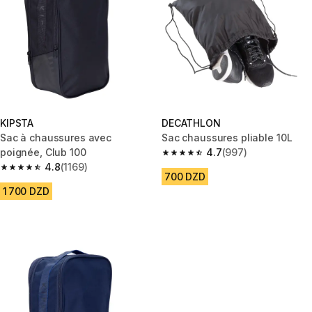
KIPSTA
DECATHLON
Sac à chaussures avec
Sac chaussures pliable 10L
poignée, Club 100
4.7
(997)
4.7 out of 5 stars from 997 rev
4.8
(1169)
4.8 out of 5 stars from 1169 reviews
700 DZD
1 700 DZD