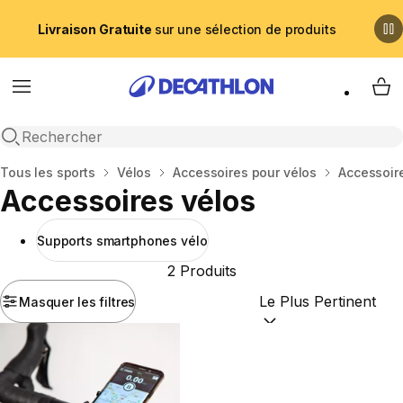
Livraison Gratuite
sur une sélection de produits
Menu
My 
Recherche ouverte
Accueil
Tous les sports
Vélos
Accessoires pour vélos
Accessoir
Accessoires vélos
Supports smartphones vélo
2 Produits
Masquer les filtres
Trier par :
(optional)