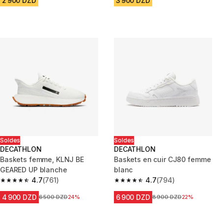
2 900 DZD
3 900 DZD
Soldes
Soldes
DECATHLON
DECATHLON
Baskets femme, KLNJ BE
Baskets en cuir CJ80 femme
GEARED UP blanche
blanc
4.7
(761)
4.7
(794)
4.7 out of 5 stars from 761 reviews
4.7 out of 5 stars from 794 rev
4 900 DZD
6 900 DZD
Prix avant la réduction
6 500 DZD
24%
Prix avant la réduction
8 900 DZD
22%