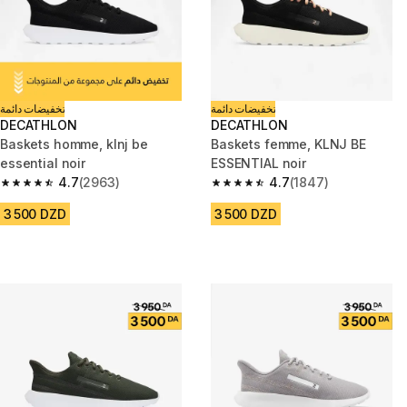
تخفيضات دائمة
تخفيضات دائمة
DECATHLON
DECATHLON
Baskets homme, klnj be
Baskets femme, KLNJ BE
essential noir
ESSENTIAL noir
4.7
(2963)
4.7
(1847)
4.7 out of 5 stars from 2963 reviews
4.7 out of 5 stars from 1847 re
3 500 DZD
3 500 DZD