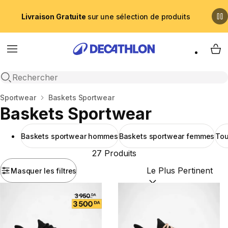
Livraison Gratuite
sur une sélection de produits
Menu
My 
Recherche ouverte
Accueil
Sportwear
Baskets Sportwear
Baskets Sportwear
Baskets sportwear hommes
Baskets sportwear femmes
Tou
27 Produits
Masquer les filtres
Trier par :
(optional)