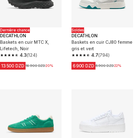
Dernière chance
Soldes
DECATHLON
DECATHLON
Baskets en cuir MTC X,
Baskets en cuir CJ80 femme
Lifetech, Noir
gris et vert
4.3
(124)
4.7
(794)
4.3 out of 5 stars from 124 reviews
4.7 out of 5 stars from 794 rev
13 500 DZD
6 900 DZD
Prix avant la réduction
16 900 DZD
20%
Prix avant la réduction
8 900 DZD
22%