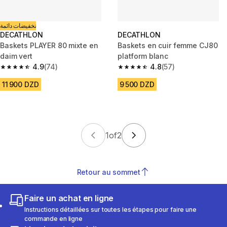
تخفيضات دائمة
DECATHLON
DECATHLON
Baskets PLAYER 80 mixte en
Baskets en cuir femme CJ80
daim vert
platform blanc
4.9
(74)
4.8
(57)
4.9 out of 5 stars from 74 reviews
4.8 out of 5 stars from 57 revi
11 900 DZD
9 500 DZD
1
of
2
Retour au sommet
Faire un achat en ligne
Instructions détaillées sur toutes les étapes pour faire une
commande en ligne