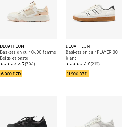
DECATHLON
DECATHLON
Baskets en cuir CJ80 femme
Baskets en cuir PLAYER 80
Beige et pastel
blanc
4.7
(794)
4.6
(212)
4.7 out of 5 stars from 794 reviews
4.6 out of 5 stars from 212 rev
6 900 DZD
11 900 DZD