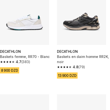
DECATHLON
DECATHLON
Baskets femme, RR70 - Blanc
Baskets en daim homme RR2K,
4.7
(383)
noir
4.7 out of 5 stars from 383 reviews
4.8
(79)
4.8 out of 5 stars from 79 revi
8 900 DZD
13 900 DZD