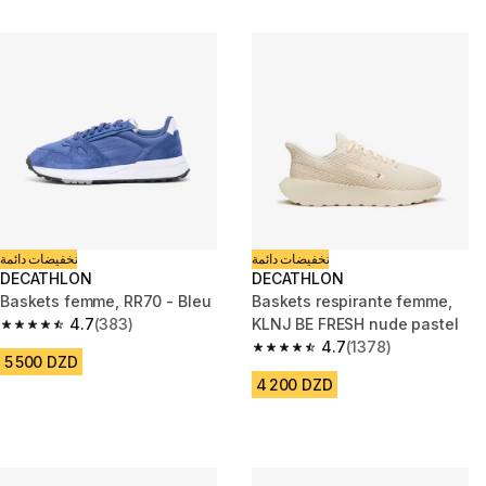
تخفيضات دائمة
تخفيضات دائمة
DECATHLON
DECATHLON
Baskets femme, RR70 - Bleu
Baskets respirante femme,
4.7
(383)
KLNJ BE FRESH nude pastel
4.7 out of 5 stars from 383 reviews
4.7
(1378)
4.7 out of 5 stars from 1378 re
5 500 DZD
4 200 DZD