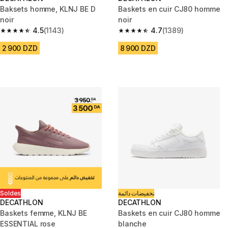
Baksets homme, KLNJ BE D
Baskets en cuir CJ80 homme
noir
noir
4.5
(1143)
4.7
(1389)
4.5 out of 5 stars from 1143 reviews
4.7 out of 5 stars from 1389 re
2 900 DZD
8 900 DZD
Soldes
تخفيضات دائمة
DECATHLON
DECATHLON
Baskets femme, KLNJ BE
Baskets en cuir CJ80 homme
ESSENTIAL rose
blanche