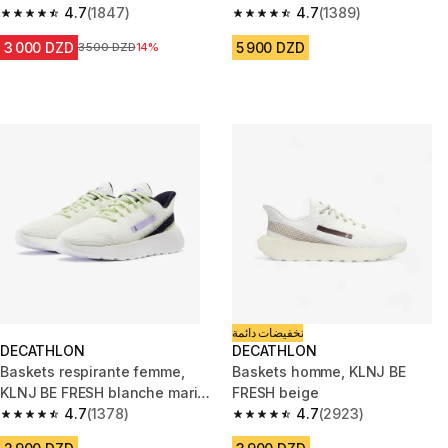
4.7
(1847)
4.7
(1389)
4.7 out of 5 stars from 1847 reviews
4.7 out of 5 stars from 1389 re
3 000 DZD
5 900 DZD
Prix avant la réduction
3 500 DZD
14%
تخفيضات دائمة
DECATHLON
DECATHLON
Baskets respirante femme,
Baskets homme, KLNJ BE
KLNJ BE FRESH blanche marine
FRESH beige
vert
4.7
(1378)
4.7
(2923)
4.7 out of 5 stars from 1378 reviews
4.7 out of 5 stars from 2923 re