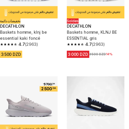
تخفيضات دائمة
Soldes
DECATHLON
DECATHLON
Baskets homme, klnj be
Baskets homme, KLNJ BE
essential kaki foncé
ESSENTIAL gris
4.7
(2963)
4.7
(2963)
4.7 out of 5 stars from 2963 reviews
4.7 out of 5 stars from 2963 re
3 500 DZD
3 000 DZD
Prix avant la réduction
3 500 DZD
14%