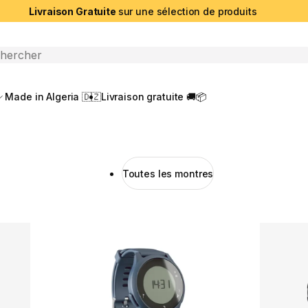
Livraison Gratuite
sur une sélection de produits
che ouverte
Made in Algeria 🇩🇿
Livraison gratuite 🚚📦
Toutes les montres