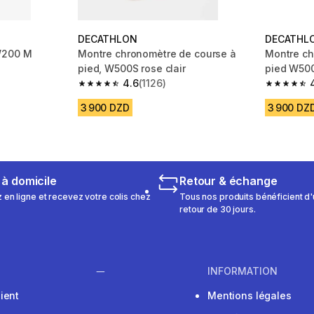
DECATHLON
DECATHL
W200 M
Montre chronomètre de course à
Montre ch
pied, W500S rose clair
pied W50
m 902 reviews
4.6
(1126)
4.6 out of 5 stars from 1126 reviews
4.5 out of
3 900 DZD
3 900 DZ
 à domicile
Retour & échange
n ligne et recevez votre colis chez
Tous nos produits bénéficient d'
retour de 30 jours.
INFORMATION
ient
Mentions légales