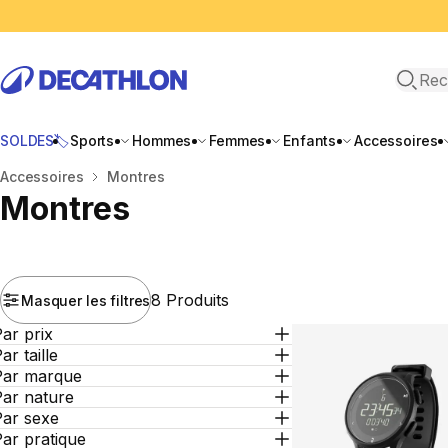
Recher
SOLDES🏷️
Sports
Hommes
Femmes
Enfants
Accessoires
Accueil
Accessoires
Montres
Montres
8 Produits
Masquer les filtres
ar prix
ar taille
Par marque
Par nature
Par sexe
ar pratique