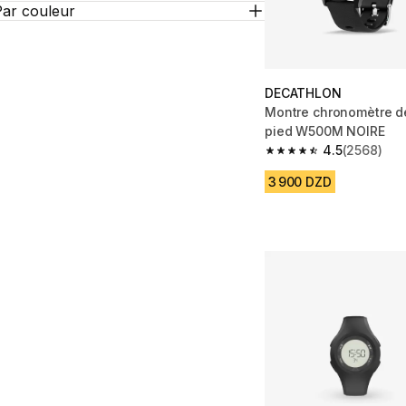
Par couleur
DECATHLON
Montre chronomètre d
pied W500M NOIRE
4.5
(2568)
4.5 out of 5 stars fro
3 900 DZD