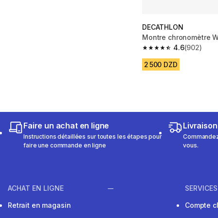
DECATHLON
Montre chronomètre 
4.6
(902)
4.6 out of 5 stars fro
2 500 DZD
Faire un achat en ligne
Livraison
Instructions détaillées sur toutes les étapes pour
Commandez e
faire une commande en ligne
vous.
ACHAT EN LIGNE
SERVICES
Retrait en magasin
Compte cl