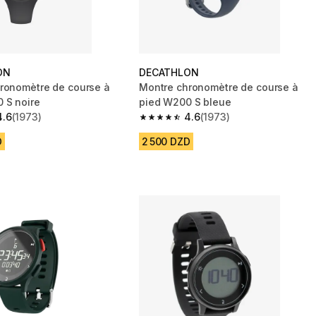
ON
DECATHLON
ronomètre de course à
Montre chronomètre de course à
 S noire
pied W200 S bleue
4.6
(1973)
4.6
(1973)
 5 stars from 1973 reviews
4.6 out of 5 stars from 1973 reviews
D
2 500 DZD