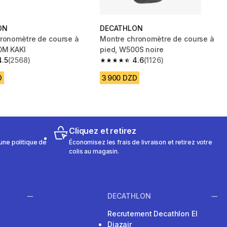
ON
DECATHLON
ronomètre de course à
Montre chronomètre de course à
0M KAKI
pied, W500S noire
4.5
(2568)
4.6
(1126)
 5 stars from 2568 reviews
4.6 out of 5 stars from 1126 reviews
D
3 900 DZD
Cliquez et retirez
une politique de
Économisez les frais de livraison et retirez votre
colis au magasin.
DECATHLON
Recrutement Decathlon El
Djazair