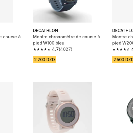
DECATHLON
DECATHL
e course à
Montre chronomètre de course à
Montre ch
pied W100 bleu
pied W200
4.7
(4027)
m 2568 reviews
4.7 out of 5 stars from 4027 reviews
4.6 out of
2 200 DZD
2 500 DZ