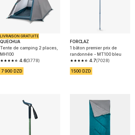
LIVRAISON GRATUITE
QUECHUA
FORCLAZ
Tente de camping 2 places,
1 bâton premier prix de
MH100
randonnée - MT100 bleu
4.6
(3778)
4.7
(7028)
4.6 out of 5 stars from 3778 reviews
4.7 out of 5 stars from 7028 re
7 900 DZD
1 500 DZD