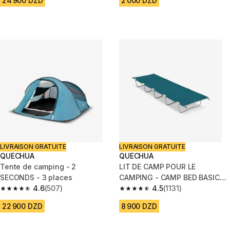
24 900 DZD
2 000 DZD
LIVRAISON GRATUITE
LIVRAISON GRATUITE
QUECHUA
QUECHUA
Tente de camping - 2
LIT DE CAMP POUR LE
SECONDS - 3 places
CAMPING - CAMP BED BASIC
4.6
(507)
60 CM - 1 PERSONNE
4.5
(1131)
4.6 out of 5 stars from 507 reviews
4.5 out of 5 stars from 1131 rev
22 900 DZD
8 900 DZD