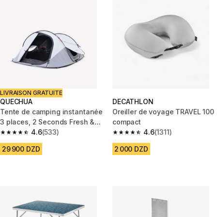
LIVRAISON GRATUITE
QUECHUA
DECATHLON
Tente de camping instantanée
Oreiller de voyage TRAVEL 100
3 places, 2 Seconds Fresh &
compact
Black
4.6
(533)
4.6
(1311)
4.6 out of 5 stars from 533 reviews
4.6 out of 5 stars from 1311 rev
29 900 DZD
2 000 DZD