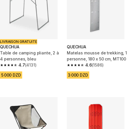
LIVRAISON GRATUITE
QUECHUA
QUECHUA
Table de camping pliante, 2 à
Matelas mousse de trekking, 1
4 personnes, bleu
personne, 180 x 50 cm, MT100
4.7
(4131)
4.6
(1586)
4.7 out of 5 stars from 4131 reviews
4.6 out of 5 stars from 1586 re
5 000 DZD
3 000 DZD