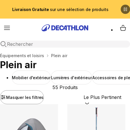
Livraison Gratuite
sur une sélection de produits
Menu
My 
Recherche ouverte
Accueil
Équipements et loisirs
Plein air
Plein air
Mobilier d'extérieur
Lumières d'extérieur
Accessoires de ple
55 Produits
Masquer les filtres
Trier par :
(optional)