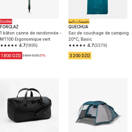
Soldes
تخفيضات دائمة
FORCLAZ
QUECHUA
1 bâton canne de randonnée -
Sac de couchage de camping
MT100 Ergonomique vert
20°C, Basic
4.7
(1895)
4.7
(3379)
4.7 out of 5 stars from 1895 reviews
4.7 out of 5 stars from 3379 re
1 800 DZD
3 200 DZD
Prix avant la réduction
2 300 DZD
21%