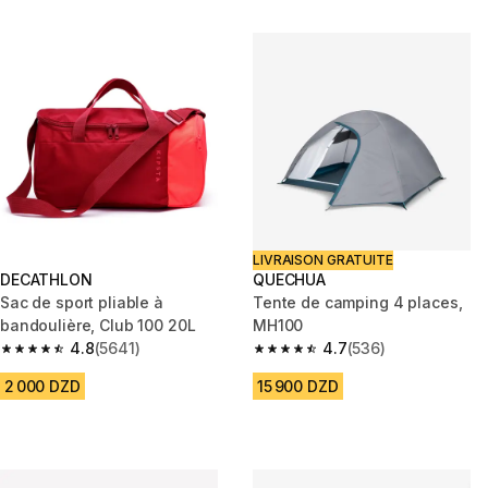
LIVRAISON GRATUITE
DECATHLON
QUECHUA
Sac de sport pliable à
Tente de camping 4 places,
bandoulière, Club 100 20L
MH100
4.8
(5641)
4.7
(536)
4.8 out of 5 stars from 5641 reviews
4.7 out of 5 stars from 536 rev
2 000 DZD
15 900 DZD