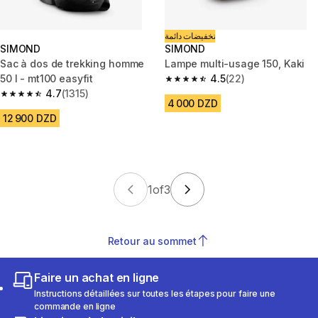
تخفيضات دائمة
SIMOND
SIMOND
Sac à dos de trekking homme
Lampe multi-usage 150, Kaki
50 l - mt100 easyfit
4.5
(22)
4.5 out of 5 stars from 22 revi
4.7
(1315)
4.7 out of 5 stars from 1315 reviews
4 000 DZD
12 900 DZD
1
of
3
Retour au sommet
Faire un achat en ligne
Instructions détaillées sur toutes les étapes pour faire une
commande en ligne