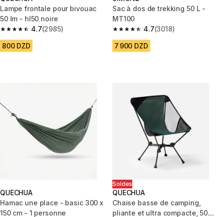
Lampe frontale pour bivouac
Sac à dos de trekking 50 L -
50 lm - hl50 noire
MT100
4.7
(2985)
4.7
(3018)
4.7 out of 5 stars from 2985 reviews
4.7 out of 5 stars from 3018 re
800 DZD
7 900 DZD
Soldes
QUECHUA
QUECHUA
Hamac une place - basic 300 x
Chaise basse de camping,
150 cm - 1 personne
pliante et ultra compacte, 500