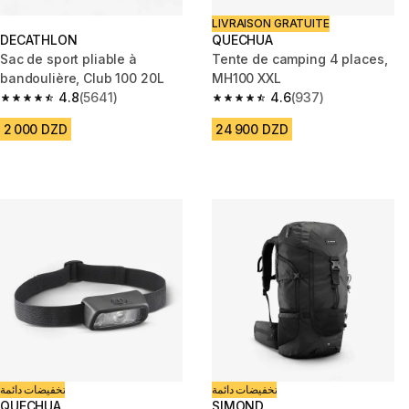
LIVRAISON GRATUITE
DECATHLON
QUECHUA
Sac de sport pliable à
Tente de camping 4 places,
bandoulière, Club 100 20L
MH100 XXL
4.8
(5641)
4.6
(937)
4.8 out of 5 stars from 5641 reviews
4.6 out of 5 stars from 937 rev
2 000 DZD
24 900 DZD
تخفيضات دائمة
تخفيضات دائمة
QUECHUA
SIMOND