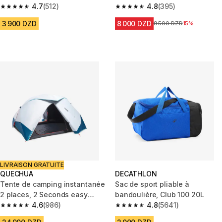
4.7
(512)
M vert
4.8
(395)
4.7 out of 5 stars from 512 reviews
4.8 out of 5 stars from 395 rev
3 900 DZD
8 000 DZD
Prix avant la réduction
9 500 DZD
15%
LIVRAISON GRATUITE
QUECHUA
DECATHLON
Tente de camping instantanée
Sac de sport pliable à
2 places, 2 Seconds easy
bandoulière, Club 100 20L
Fresh & Black
4.6
(986)
4.8
(5641)
4.6 out of 5 stars from 986 reviews
4.8 out of 5 stars from 5641 re