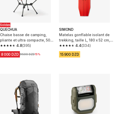
Soldes
QUECHUA
SIMOND
Chaise basse de camping,
Matelas gonflable isolant de
pliante et ultra compacte, 500
trekking, taille L, 180 x 52 cm,
M beige
4.8
(395)
MT500 L
4.4
(334)
4.8 out of 5 stars from 395 reviews
4.4 out of 5 stars from 334 rev
8 000 DZD
15 900 DZD
Prix avant la réduction
9 500 DZD
15%