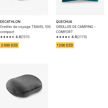
DECATHLON
QUECHUA
Oreiller de voyage TRAVEL 100
OREILLER DE CAMPING -
compact
COMFORT
4.6
(1311)
4.6
(2179)
4.6 out of 5 stars from 1311 reviews
4.6 out of 5 stars from 2179 re
2 000 DZD
1 200 DZD