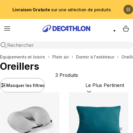
Livraison Gratuite
sur une sélection de produits
Menu
My 
Recherche ouverte
Accueil
Équipements et loisirs
Plein air
Dormir à l'extérieur
Oreill
Oreillers
3 Produits
Masquer les filtres
Trier par :
(optional)