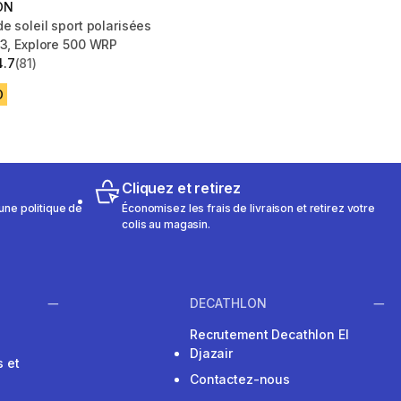
ON
e soleil sport polarisées
 3, Explore 500 WRP
4.7
(81)
 5 stars from 81 reviews
D
Cliquez et retirez
une politique de
Économisez les frais de livraison et retirez votre
colis au magasin.
DECATHLON
Recrutement Decathlon El
Djazair
 et
Contactez-nous