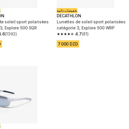
تخفيضات دائمة
ت
ON
DECATHLON
e soleil sport polarisées
Lunettes de soleil sport polarisées
 3, Explore 500 SQR
catégorie 3, Explore 500 WRP
4.6
(1392)
4.7
(81)
 5 stars from 1392 reviews
4.7 out of 5 stars from 81 reviews
D
7 000 DZD
ت