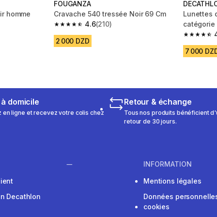
FOUGANZA
DECATHL
uir homme
Cravache 540 tressée Noir 69 Cm
Lunettes d
4.6
(210)
catégorie
4.6 out of 5 stars from 210 reviews
m 63 reviews
4.7 out of
2 000 DZD
7 000 DZ
 à domicile
Retour & échange
n ligne et recevez votre colis chez
Tous nos produits bénéficient d'
retour de 30 jours.
INFORMATION
ient
Mentions légales
on Decathlon
Données personnelles
cookies