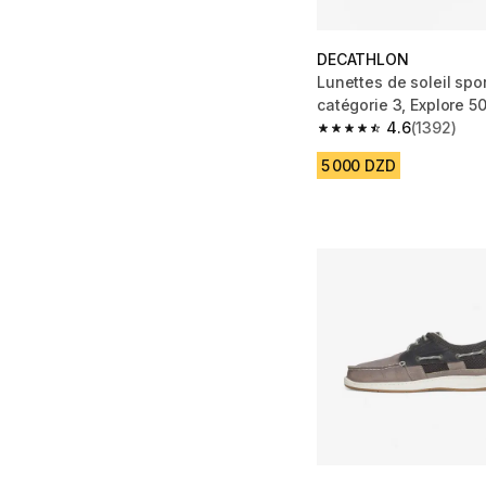
DECATHLON
Lunettes de soleil sport polaris
catégorie 3, Explore 5
4.6
(1392)
4.6 out of 5 stars fro
5 000 DZD