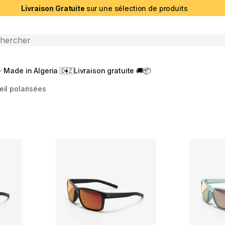
Livraison Gratuite
sur une sélection de produits
che ouverte
Made in Algeria 🇩🇿
Livraison gratuite 🚚📦
eil polarisées