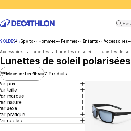
Recher
SOLDES🏷️
Sports
Hommes
Femmes
Enfants
Accessoires
Accueil
Accessoires
Lunettes
Lunettes de soleil
Lunettes de sol
Lunettes de soleil polarisées
7 Produits
Masquer les filtres
ar prix
ar taille
Par marque
Par nature
Par sexe
ar pratique
Par couleur