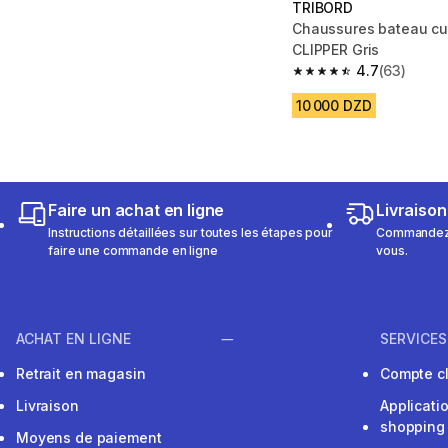
TRIBORD
Chaussures bateau c
CLIPPER Gris
4.7
(63)
4.7 out of 5 stars fro
10 000 DZD
Faire un achat en ligne
Livraison
Instructions détaillées sur toutes les étapes pour
Commandez e
faire une commande en ligne
vous.
ACHAT EN LIGNE
SERVICES
Retrait en magasin
Compte cl
Livraison
Applicati
shopping
Moyens de paiement