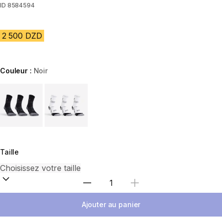
ID
8584594
2 500 DZD
Couleur :
Noir
Choose a variant
Taille
Sélectionnez la quantité
Ajouter au panier