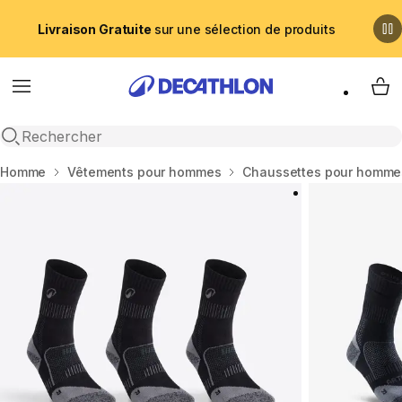
Livraison Gratuite
sur une sélection de produits
Menu
My 
Recherche ouverte
Accueil
Homme
Vêtements pour hommes
Chaussettes pour homme