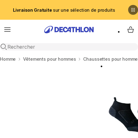
Livraison Gratuite
sur une sélection de produits
Menu
My 
Recherche ouverte
Accueil
Homme
Vêtements pour hommes
Chaussettes pour homme