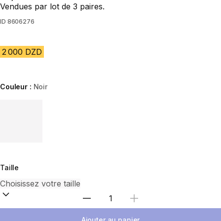
Vendues par lot de 3 paires.
ID
8606276
2 000 DZD
Couleur :
Noir
Choose a variant
Taille
Sélectionnez la quantité
Ajouter au panier