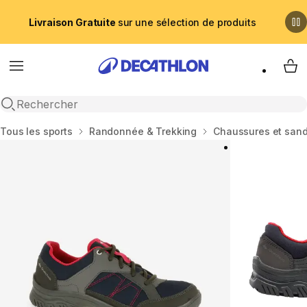
Livraison Gratuite
sur une sélection de produits
Menu
My 
Recherche ouverte
Accueil
Tous les sports
Randonnée & Trekking
Chaussures et san