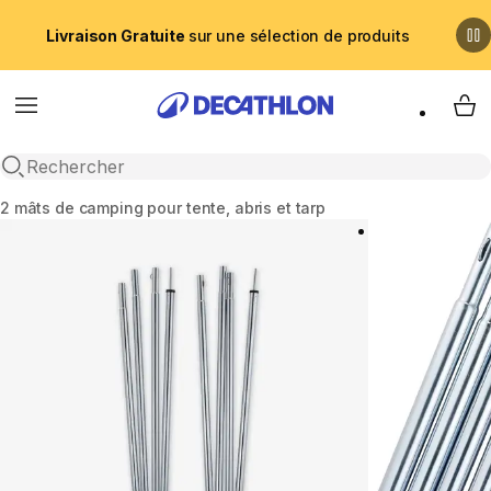
Livraison Gratuite
sur une sélection de produits
Menu
My 
Recherche ouverte
Accueil
2 mâts de camping pour tente, abris et tarp