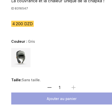
La couvrance et la chaleur unique de la chapka !
ID
8316547
4 200 DZD
Couleur :
Gris
Choose a variant
Taille:
Sans taille.
Sélectionnez la quantité
Ajouter au panier