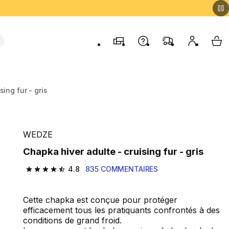
Magasins
Contactez-nous
FAQ
Mon comp
My 
ing fur - gris
WEDZE
Chapka hiver adulte - cruising fur - gris
4.8
835 COMMENTAIRES
4.8 out of 5 stars from 835 reviews
Cette chapka est conçue pour protéger
efficacement tous les pratiquants confrontés à des
conditions de grand froid.