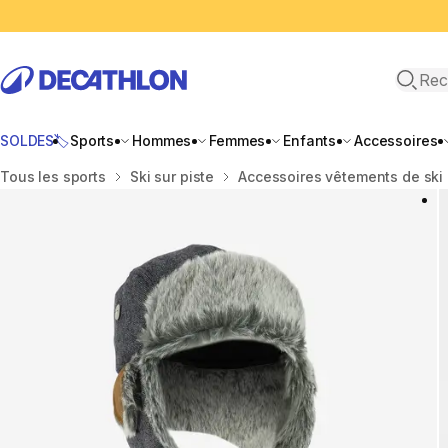
Recher
SOLDES🏷️
Sports
Hommes
Femmes
Enfants
Accessoires
Accueil
Tous les sports
Ski sur piste
Accessoires vêtements de ski