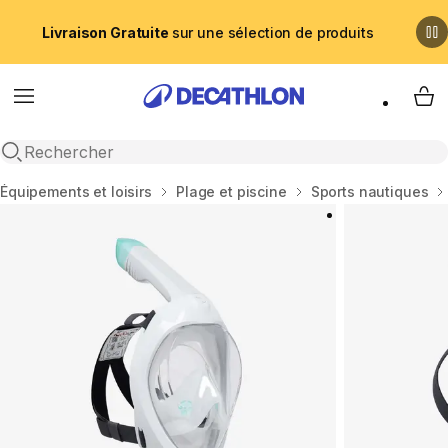
Livraison Gratuite
sur une sélection de produits
Menu
My 
Recherche ouverte
Accueil
Équipements et loisirs
Plage et piscine
Sports nautiques