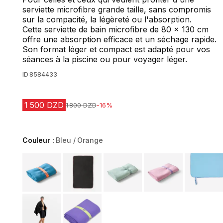
serviette microfibre grande taille, sans compromis
sur la compacité, la légèreté ou l'absorption.
Cette serviette de bain microfibre de 80 x 130 cm
offre une absorption efficace et un séchage rapide.
Son format léger et compact est adapté pour vos
séances à la piscine ou pour voyager léger.
ID
8584433
1 500 DZD
Prix avant la réduction
1 800 DZD
-16%
Couleur :
Bleu / Orange
Choose a variant