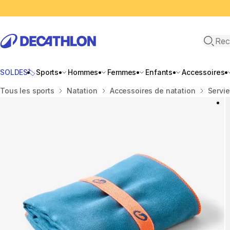
Recher
SOLDES🏷️
Sports
Hommes
Femmes
Enfants
Accessoires
Accueil
Tous les sports
Natation
Accessoires de natation
Servie