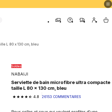
Magasins
Contactez-nous
FAQ
Mon comp
My 
ille L 80 x 130 cm, bleu
Soldes
NABAIJI
Serviette de bain microfibre ultra compacte
taille L 80 x 130 cm, bleu
4.8
26153 COMMENTAIRES
4.8 out of 5 stars from 26153 reviews
Pour celles et ceux qui veulent profiter d'une