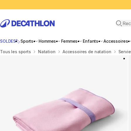
Recher
SOLDES🏷️
Sports
Hommes
Femmes
Enfants
Accessoires
Accueil
Tous les sports
Natation
Accessoires de natation
Servie