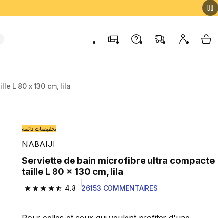
Magasins
Contactez-nous
FAQ
Mon comp
My 
lle L 80 x 130 cm, lila
تخفيضات دائمة
NABAIJI
Serviette de bain microfibre ultra compacte
taille L 80 x 130 cm, lila
4.8
26153 COMMENTAIRES
4.8 out of 5 stars from 26153 reviews
Pour celles et ceux qui veulent profiter d'une