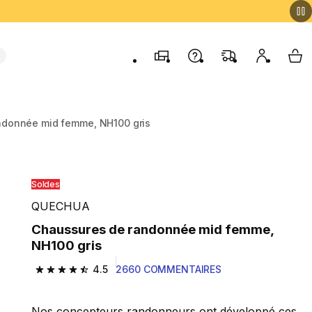
Magasins
Contactez-nous
FAQ
Mon comp
My 
ndonnée mid femme, NH100 gris
Soldes
QUECHUA
Chaussures de randonnée mid femme,
NH100 gris
4.5
2660 COMMENTAIRES
4.5 out of 5 stars from 2660 reviews
Nos concepteurs randonneurs ont développé ces