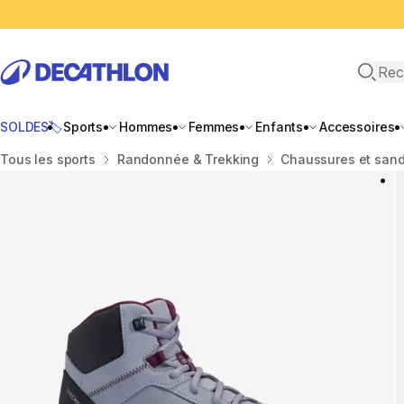
Recher
SOLDES🏷️
Sports
Hommes
Femmes
Enfants
Accessoires
Accueil
Tous les sports
Randonnée & Trekking
Chaussures et san