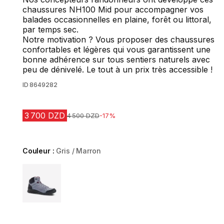
chaussures NH100 Mid pour accompagner vos
balades occasionnelles en plaine, forêt ou littoral,
par temps sec.
Notre motivation ? Vous proposer des chaussures
confortables et légères qui vous garantissent une
bonne adhérence sur tous sentiers naturels avec
peu de dénivelé. Le tout à un prix très accessible !
ID
8649282
3 700 DZD
Prix avant la réduction
4 500 DZD
-17%
Couleur :
Gris / Marron
Choose a variant