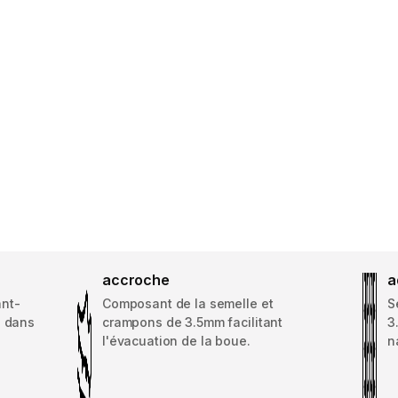
accroche
a
nt-
Composant de la semelle et
S
n dans
crampons de 3.5mm facilitant
3
l'évacuation de la boue.
n