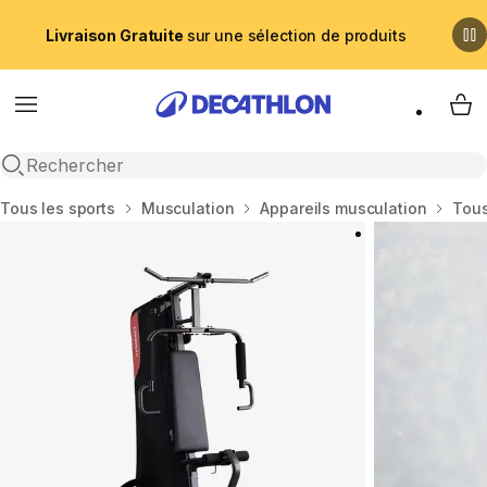
Livraison Gratuite
sur une sélection de produits
Menu
My 
Recherche ouverte
Accueil
Tous les sports
Musculation
Appareils musculation
Tous