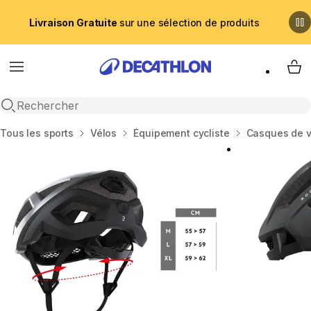
Livraison Gratuite
sur une sélection de produits
Menu
My 
Recherche ouverte
Accueil
Tous les sports
Vélos
Équipement cycliste
Casques de v