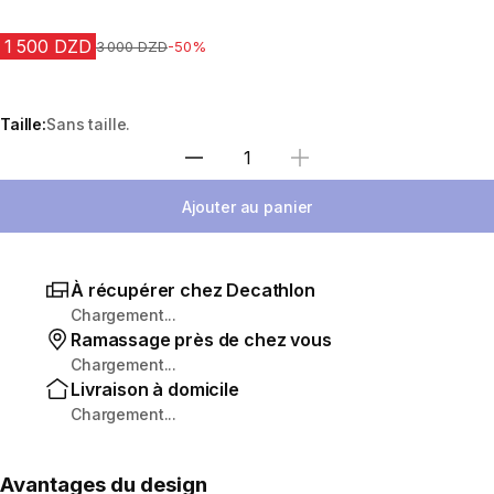
1 500 DZD
Prix avant la réduction
3 000 DZD
-50%
Taille:
Sans taille.
Sélectionnez la quantité
Ajouter au panier
À récupérer chez Decathlon
Chargement...
Ramassage près de chez vous
Chargement...
Livraison à domicile
Chargement...
Avantages du design