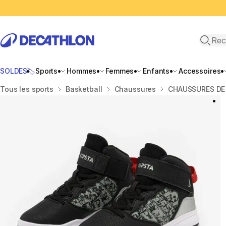
Recher
SOLDES🏷️
Sports
Hommes
Femmes
Enfants
Accessoires
Accueil
Tous les sports
Basketball
Chaussures
CHAUSSURES DE