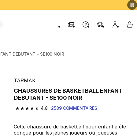
Magasins
Contactez-nous
FAQ
Mon comp
My 
FANT DEBUTANT - SE100 NOIR
TARMAK
CHAUSSURES DE BASKETBALL ENFANT
DEBUTANT - SE100 NOIR
4.8
2589 COMMENTAIRES
4.8 out of 5 stars from 2589 reviews
Cette chaussure de basketball pour enfant a été
conçue pour les jeunes joueurs ou joueuses