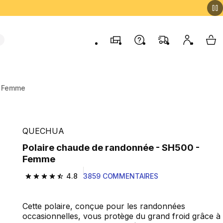
Magasins
Contactez-nous
FAQ
Mon comp
My 
- Femme
QUECHUA
Polaire chaude de randonnée - SH500 -
Femme
4.8
3859 COMMENTAIRES
4.8 out of 5 stars from 3859 reviews
Cette polaire, conçue pour les randonnées
occasionnelles, vous protège du grand froid grâce à