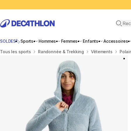
Recher
SOLDES🏷️
Sports
Hommes
Femmes
Enfants
Accessoires
Accueil
Tous les sports
Randonnée & Trekking
Vêtements
Polai