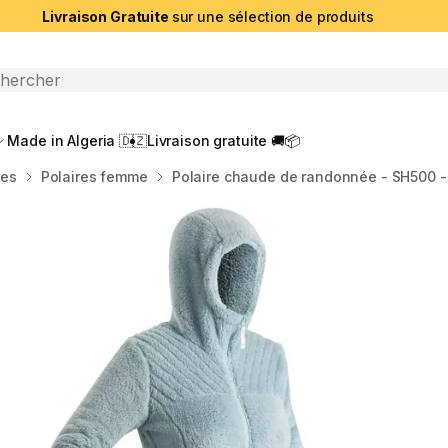
Livraison Gratuite
sur une sélection de produits
che ouverte
Made in Algeria 🇩🇿
Livraison gratuite 🚚📦
res
Polaires femme
Polaire chaude de randonnée - SH500 