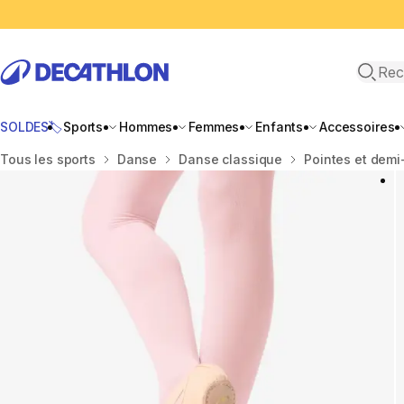
Recher
SOLDES🏷️
Sports
Hommes
Femmes
Enfants
Accessoires
Accueil
Tous les sports
Danse
Danse classique
Pointes et demi