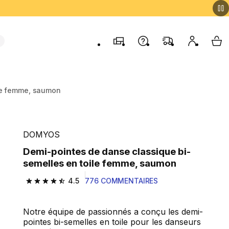
Magasins
Contactez-nous
FAQ
Mon comp
My 
ile femme, saumon
DOMYOS
Demi-pointes de danse classique bi-
semelles en toile femme, saumon
4.5
776 COMMENTAIRES
4.5 out of 5 stars from 776 reviews
Notre équipe de passionnés a conçu les demi-
pointes bi-semelles en toile pour les danseurs