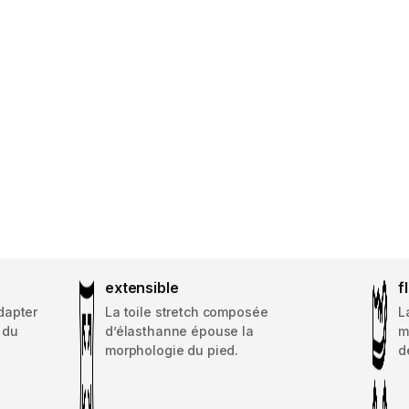
extensible
f
dapter
La toile stretch composée
L
 du
d’élasthanne épouse la
m
morphologie du pied.
d