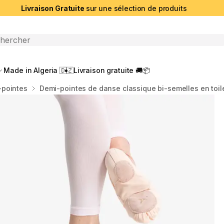
Livraison Gratuite
sur une sélection de produits
che ouverte
Made in Algeria 🇩🇿
Livraison gratuite 🚚📦
-pointes
Demi-pointes de danse classique bi-semelles en to