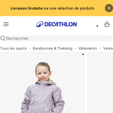
Livraison Gratuite
sur une sélection de produits
Menu
My 
Recherche ouverte
Accueil
Tous les sports
Randonnée & Trekking
Vêtements
Veste