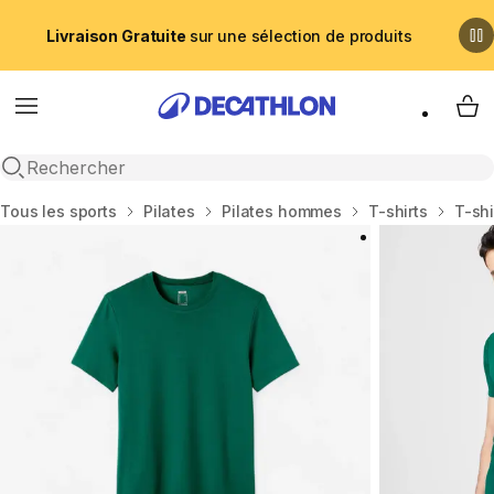
Livraison Gratuite
sur une sélection de produits
Menu
My 
Recherche ouverte
Accueil
Tous les sports
Pilates
Pilates hommes
T-shirts
T-shi