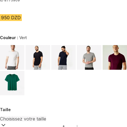
ID
8775909
950 DZD
Couleur :
Vert
Choose a variant
Taille