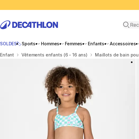
Recher
SOLDES🏷️
Sports
Hommes
Femmes
Enfants
Accessoires
Accueil
Enfant
Vêtements enfants (6 - 16 ans)
Maillots de bain pou