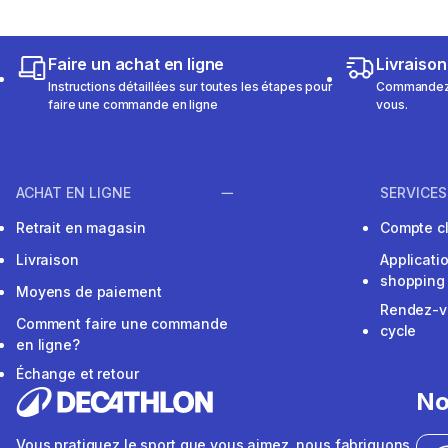
Faire un achat en ligne
Livraison
Instructions détaillées sur toutes les étapes pour
Commandez e
faire une commande en ligne
vous.
ACHAT EN LIGNE
SERVICES
Retrait en magasin
Compte cl
Livraison
Applicati
shopping
Moyens de paiement
Rendez-v
Comment faire une commande
cycle
en ligne?
Échange et retour
No
Vous pratiquez le sport que vous aimez, nous fabriquons