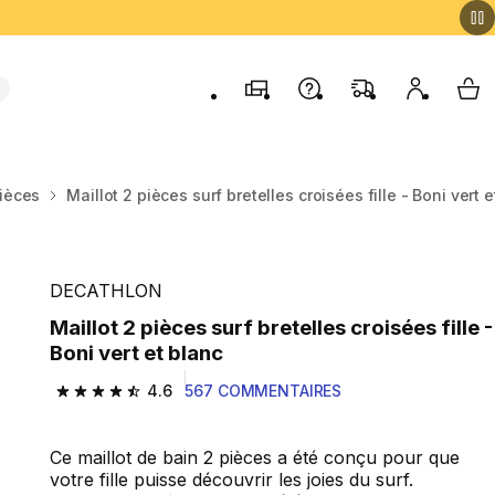
Magasins
Contactez-nous
FAQ
Mon comp
My 
pièces
Maillot 2 pièces surf bretelles croisées fille - Boni vert 
DECATHLON
Maillot 2 pièces surf bretelles croisées fille -
Boni vert et blanc
4.6
567 COMMENTAIRES
4.6 out of 5 stars from 567 reviews
Ce maillot de bain 2 pièces a été conçu pour que
votre fille puisse découvrir les joies du surf.