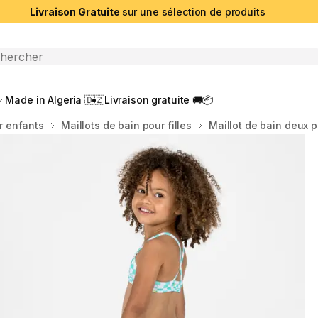
Livraison Gratuite
sur une sélection de produits
che ouverte
Made in Algeria 🇩🇿
Livraison gratuite 🚚📦
r enfants
Maillots de bain pour filles
Maillot de bain deux 