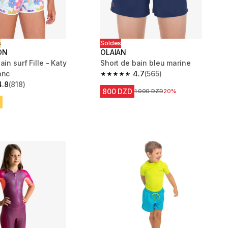
ت
Soldes
ON
OLAIAN
ain surf Fille - Katy
Short de bain bleu marine
anc
4.7
(565)
4.7 out of 5 stars from 565 reviews
4.8
(818)
 5 stars from 818 reviews
800 DZD
Prix avant la réduction
1 000 DZD
20%
D