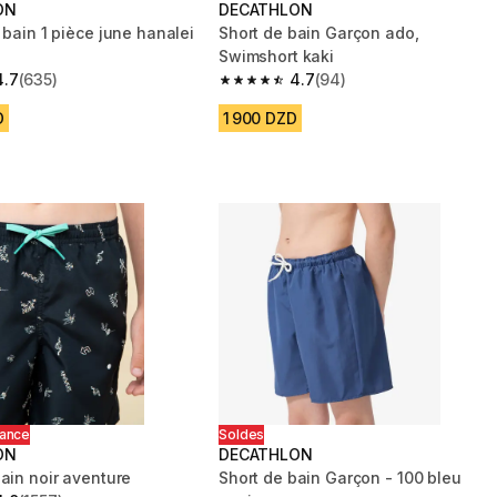
ON
DECATHLON
 bain 1 pièce june hanalei
Short de bain Garçon ado,
Swimshort kaki
4.7
(635)
4.7
(94)
 5 stars from 635 reviews
4.7 out of 5 stars from 94 reviews
D
1 900 DZD
hance
Soldes
ON
DECATHLON
ain noir aventure
Short de bain Garçon - 100 bleu