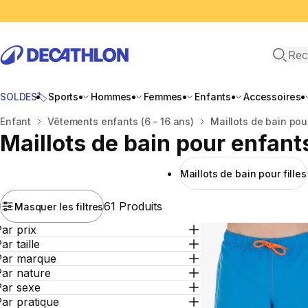
Recher
SOLDES🏷️
Sports
Hommes
Femmes
Enfants
Accessoires
Accueil
Enfant
Vêtements enfants (6 - 16 ans)
Maillots de bain pou
Maillots de bain pour enfant
Maillots de bain pour filles
61 Produits
Masquer les filtres
ar prix
ar taille
Par marque
Par nature
Par sexe
ar pratique