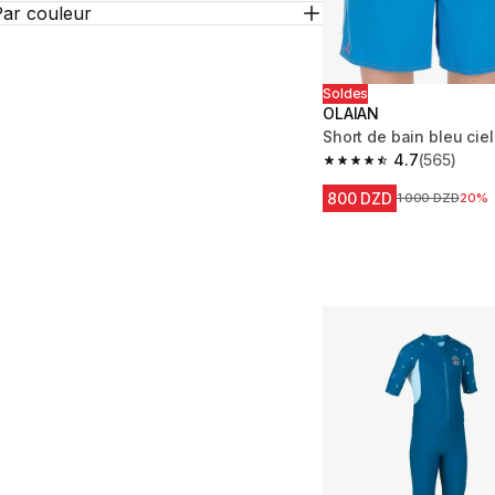
Par couleur
Soldes
OLAIAN
Short de bain bleu ciel
4.7
(565)
4.7 out of 5 stars fro
800 DZD
Prix avant la ré
1 000 DZD
20%