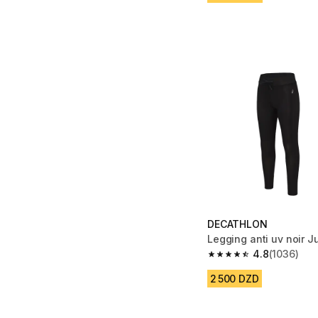
DECATHLON
Legging anti uv noir J
4.8
(1036)
4.8 out of 5 stars fro
2 500 DZD