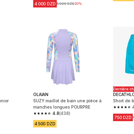
4 000 DZD
Prix avant la réduction
5 000 DZD
20%
Dernière c
OLAIAN
DECATHL
unior
SUZY maillot de bain une pièce à
Short de b
manches longues POURPRE
m 1036 reviews
4.7 out of
4.8
(438)
4.8 out of 5 stars from 438 reviews
750 DZD
4 500 DZD