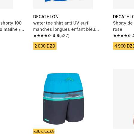
DECATHLON
DECATHL
shorty 100
water tee shirt anti UV surf
Shorty de 
u marine /
manches longues enfant bleu
rose
imprimé
4.8
(527)
m 1344 reviews
4.8 out of 5 stars from 527 reviews
4.6 out of
2 000 DZD
4 900 DZ
تخفيضات دائمة