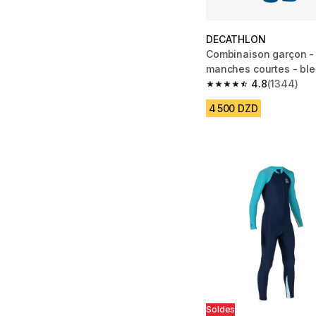
DECATHLON
Combinaison garçon - 
manches courtes - ble
bleu
4.8
(1344)
4.8 out of 5 stars fro
4 500 DZD
Soldes