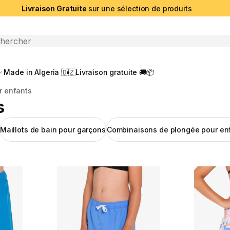
Livraison Gratuite
sur une sélection de produits
che ouverte
Made in Algeria 🇩🇿
Livraison gratuite 🚚📦
r enfants
s
Maillots de bain pour garçons
Combinaisons de plongée pour en