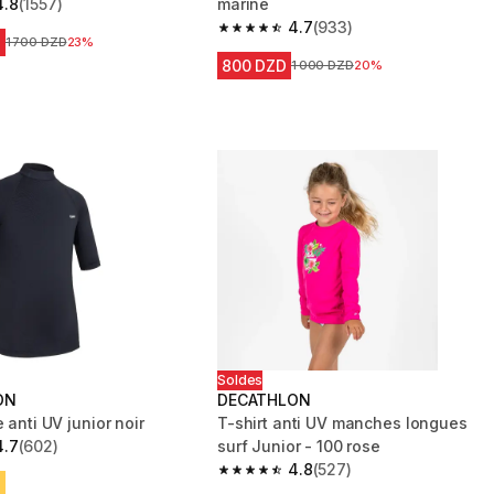
4.8
(1557)
marine
 5 stars from 1557 reviews
4.7
(933)
4.7 out of 5 stars from 933 reviews
D
Prix avant la réduction
1 700 DZD
23%
800 DZD
Prix avant la réduction
1 000 DZD
20%
Soldes
ON
DECATHLON
e anti UV junior noir
T-shirt anti UV manches longues
4.7
(602)
surf Junior - 100 rose
 5 stars from 602 reviews
4.8
(527)
4.8 out of 5 stars from 527 reviews
D