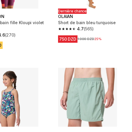
Dernière chance
ON
OLAIAN
bain fille Kloupi violet
Short de bain bleu turquoise
4.7
(565)
4.7 out of 5 stars from 565 reviews
4.6
(270)
 5 stars from 270 reviews
750 DZD
Prix avant la réduction
1 000 DZD
25%
D