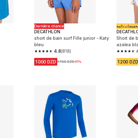
Dernière chance
خفيضات دائمة
DECATHLON
DECATHL
short de bain surf Fille junior - Katy
Short de b
bleu
azalea bl
m 565 reviews
4.8
(818)
4.8 out of 5 stars from 818 reviews
4.8 out of
duction
1 000 DZD
1 200 DZ
Prix avant la réduction
1 700 DZD
41%