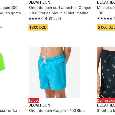
DECATHLON
DECATHL
e bain 100
Short de bain surf à poches Garçon
Maillot de
ngues garçon
- 100 Stories bleu ciel bleu marine
100
4.8
(1557)
m 627 reviews
4.8 out of 5 stars from 1557 reviews
4.7 out of
1 300 DZD
2 000 DZ
réduction
%
Soldes
Dernière c
DECATHLON
DECATHL
 surf enfant
Short de bain Garçon - 100 Bleu
Short de b