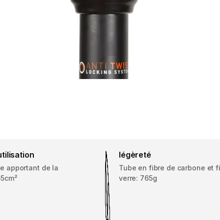
utilisation
légèreté
ée apportant de la
Tube en fibre de carbone et f
565cm²
verre: 765g