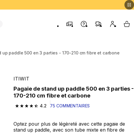
Magasins
Contactez-nous
FAQ
Mon comp
My 
 up paddle 500 en 3 parties - 170-210 cm fibre et carbone
ITIWIT
Pagaie de stand up paddle 500 en 3 parties -
170-210 cm fibre et carbone
4.2
75 COMMENTAIRES
4.2 out of 5 stars from 75 reviews
Optez pour plus de légèreté avec cette pagaie de
stand up paddle, avec son tube mixte en fibre de