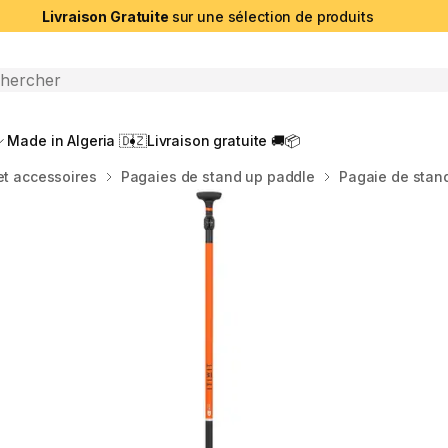
Livraison Gratuite
sur une sélection de produits
che ouverte
Made in Algeria 🇩🇿
Livraison gratuite 🚚📦
et accessoires
Pagaies de stand up paddle
Pagaie de stand