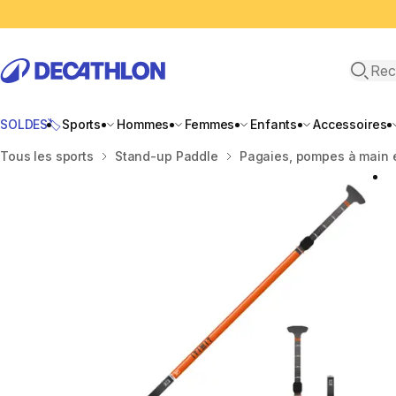
Recher
SOLDES🏷️
Sports
Hommes
Femmes
Enfants
Accessoires
Accueil
Tous les sports
Stand-up Paddle
Pagaies, pompes à main 