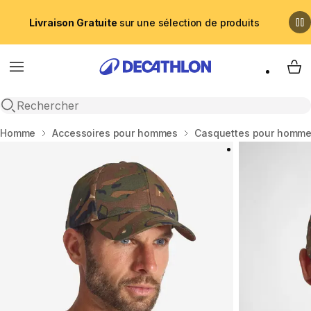
Livraison Gratuite
sur une sélection de produits
Menu
My 
Recherche ouverte
Accueil
Homme
Accessoires pour hommes
Casquettes pour homm